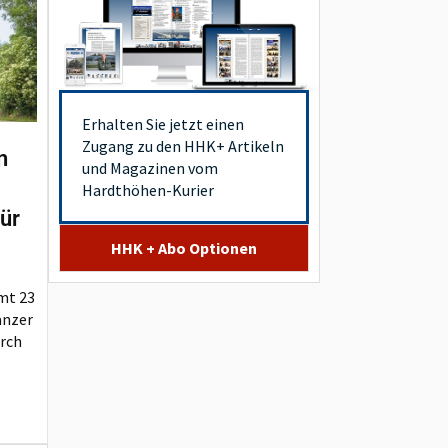
Erhalten Sie jetzt einen
Zugang zu den HHK+ Artikeln
n
und Magazinen vom
Hardthöhen-Kurier
ür
HHK + Abo Optionen
mt 23
anzer
urch