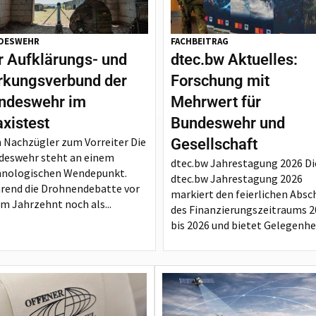
DESWEHR
FACHBEITRAG
r Aufklärungs- und
dtec.bw Aktuelles:
rkungsverbund der
Forschung mit
ndeswehr im
Mehrwert für
axistest
Bundeswehr und
 Nachzügler zum Vorreiter Die
Gesellschaft
deswehr steht an einem
dtec.bw Jahrestagung 2026 Di
hnologischen Wendepunkt.
dtec.bw Jahrestagung 2026
rend die Drohnendebatte vor
markiert den feierlichen Absc
m Jahrzehnt noch als...
des Finanzierungszeitraums 2
bis 2026 und bietet Gelegenheit