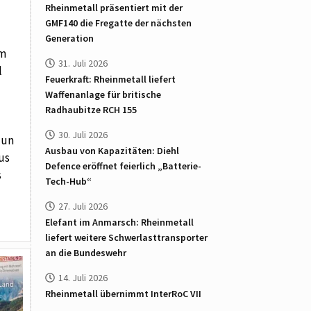
Rheinmetall präsentiert mit der
GMF140 die Fregatte der nächsten
Generation
um
31. Juli 2026
l
Feuerkraft: Rheinmetall liefert
Waffenanlage für britische
Radhaubitze RCH 155
30. Juli 2026
dun
Ausbau von Kapazitäten: Diehl
us
Defence eröffnet feierlich „Batterie-
s
Tech-Hub“
27. Juli 2026
Elefant im Anmarsch: Rheinmetall
liefert weitere Schwerlasttransporter
an die Bundeswehr
14. Juli 2026
Rheinmetall übernimmt InterRoC VII