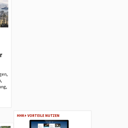
r
gen,
,
ung,
HHK+ VORTEILE NUTZEN