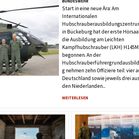
BUNDESWEHR
Start in eine neue Ära: Am
Internationalen
Hubschrauberausbildungszentr
in Bückeburg hat der erste Hörsaa
die Ausbildung am Leichten
Kampfhubschrauber (LKH) H145M
begonnen. An der
Hubschrauberführergrundausbil
g nehmen zehn Offiziere teil: vier a
Deutschland sowie jeweils drei au
den Niederlanden...
WEITERLESEN