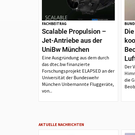
FACHBEITRAG
BUND
Scalable Propulsion –
Die
Jet-Antriebe aus der
koo
UniBw München
Beo
Eine Ausgründung aus dem durch
Luf
das dtec.bw finanzierte
Der 
Forschungsprojekt ELAPSED an der
Himm
Universität der Bundeswehr
die G
München Unbemannte Fluggeräte,
Beoba
von...
AKTUELLE NACHRICHTEN