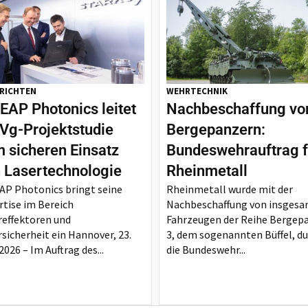
RICHTEN
WEHRTECHNIK
EAP Photonics leitet
Nachbeschaffung vo
g-Projektstudie
Bergepanzern:
 sicheren Einsatz
Bundeswehrauftrag f
 Lasertechnologie
Rheinmetall
AP Photonics bringt seine
Rheinmetall wurde mit der
rtise im Bereich
Nachbeschaffung von insgesa
reffektoren und
Fahrzeugen der Reihe Bergep
rsicherheit ein Hannover, 23.
3, dem sogenannten Büffel, d
2026 – Im Auftrag des...
die Bundeswehr...