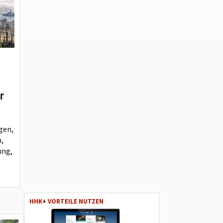
r
gen,
,
ung,
HHK+ VORTEILE NUTZEN