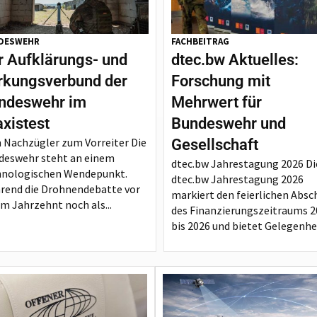
DESWEHR
FACHBEITRAG
r Aufklärungs- und
dtec.bw Aktuelles:
rkungsverbund der
Forschung mit
ndeswehr im
Mehrwert für
axistest
Bundeswehr und
 Nachzügler zum Vorreiter Die
Gesellschaft
deswehr steht an einem
dtec.bw Jahrestagung 2026 Di
hnologischen Wendepunkt.
dtec.bw Jahrestagung 2026
rend die Drohnendebatte vor
markiert den feierlichen Absc
m Jahrzehnt noch als...
des Finanzierungszeitraums 2
bis 2026 und bietet Gelegenheit