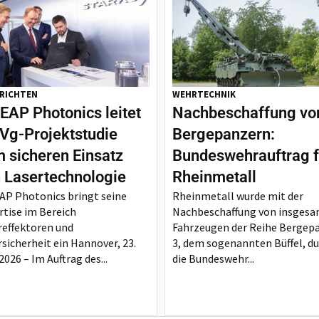
RICHTEN
WEHRTECHNIK
EAP Photonics leitet
Nachbeschaffung vo
g-Projektstudie
Bergepanzern:
 sicheren Einsatz
Bundeswehrauftrag f
 Lasertechnologie
Rheinmetall
AP Photonics bringt seine
Rheinmetall wurde mit der
rtise im Bereich
Nachbeschaffung von insgesa
reffektoren und
Fahrzeugen der Reihe Bergep
rsicherheit ein Hannover, 23.
3, dem sogenannten Büffel, d
2026 – Im Auftrag des...
die Bundeswehr...