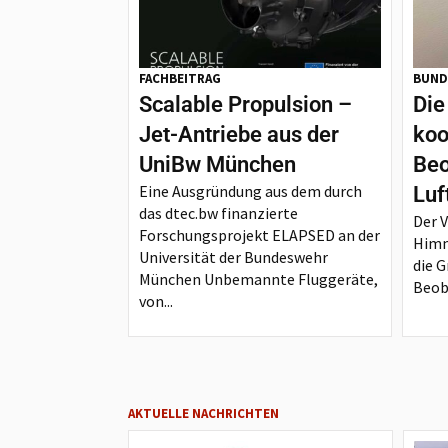
FACHBEITRAG
BUND
Scalable Propulsion –
Die
Jet-Antriebe aus der
koo
UniBw München
Beo
Eine Ausgründung aus dem durch
Luf
das dtec.bw finanzierte
Der 
Forschungsprojekt ELAPSED an der
Himm
Universität der Bundeswehr
die G
München Unbemannte Fluggeräte,
Beoba
von...
AKTUELLE NACHRICHTEN