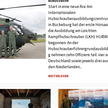
BUNDESWEHR
Start in eine neue Ära: Am
Internationalen
Hubschrauberausbildungszentr
in Bückeburg hat der erste Hörsaa
die Ausbildung am Leichten
Kampfhubschrauber (LKH) H145M
begonnen. An der
Hubschrauberführergrundausbil
g nehmen zehn Offiziere teil: vier a
Deutschland sowie jeweils drei au
den Niederlanden...
WEITERLESEN