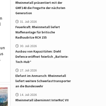
Rheinmetall präsentiert mit der
GMF140 die Fregatte der nächsten
Generation
um
31. Juli 2026
l
Feuerkraft: Rheinmetall liefert
Waffenanlage für britische
Radhaubitze RCH 155
30. Juli 2026
dun
Ausbau von Kapazitäten: Diehl
us
Defence eröffnet feierlich „Batterie-
s
Tech-Hub“
27. Juli 2026
Elefant im Anmarsch: Rheinmetall
liefert weitere Schwerlasttransporter
an die Bundeswehr
14. Juli 2026
Rheinmetall übernimmt InterRoC VII