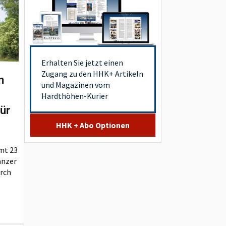
Erhalten Sie jetzt einen
Zugang zu den HHK+ Artikeln
n
und Magazinen vom
Hardthöhen-Kurier
ür
HHK + Abo Optionen
mt 23
anzer
urch