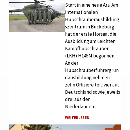
Start in eine neue Ära: Am
Internationalen
Hubschrauberausbildung
szentrum in Bückeburg
hat der erste Hörsaal die
Ausbildung am Leichten
Kampfhubschrauber
(LKH) H145M begonnen.
An der
Hubschrauberführergrun
dausbildung nehmen
zehn Offiziere teil: vier aus
Deutschland sowie jeweils
drei aus den
Niederlanden...
WEITERLESEN