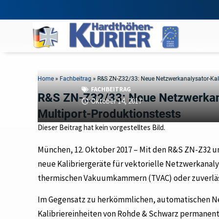
Home
»
Fachbeitrag
»
R&S ZN-Z32/33: Neue Netzwerkanalysator-Kali
FACHBEITRAG
R&S ZN-Z32/33: Neue Netzwerkana
Oktober 14, 2017
Multiport-Produktionstests
Dieser Beitrag hat kein vorgestelltes Bild.
München, 12. Oktober 2017 – Mit den R&S ZN-Z32 u
neue Kalibriergeräte für vektorielle Netzwerkanal
thermischen Vakuumkammern (TVAC) oder zuverläss
Im Gegensatz zu herkömmlichen, automatischen Net
Kalibriereinheiten von Rohde & Schwarz permanent