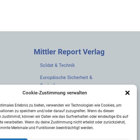
Mittler Report Verlag
Soldat & Technik
Europäische Sicherheit &
Technik
Cookie-Zustimmung verwalten
European Security & Defence
ptimales Erlebnis zu bieten, verwenden wir Technologien wie Cookies, um
MarineForum
mationen zu speichern und/oder darauf zuzugreifen. Wenn du diesen
 zustimmst, können wir Daten wie das Surfverhalten oder eindeutige IDs auf
Verlagswebsite
te verarbeiten. Wenn du deine Zustimmung nicht erteilst oder zurückziehst,
immte Merkmale und Funktionen beeinträchtigt werden.
Mittler Report Shop