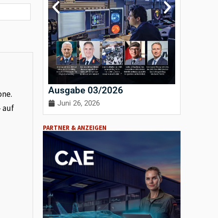
Ausgabe 03/2026
Ausgab
one.
Juni 26, 2026
April 3
– auf
PARTNER & ANZEIGEN