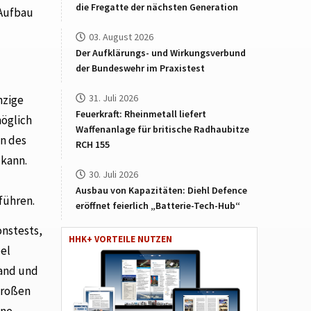
die Fregatte der nächsten Generation
 Aufbau
03. August 2026
Der Aufklärungs- und Wirkungsverbund
der Bundeswehr im Praxistest
31. Juli 2026
nzige
Feuerkraft: Rheinmetall liefert
öglich
Waffenanlage für britische Radhaubitze
n des
RCH 155
 kann.
30. Juli 2026
Ausbau von Kapazitäten: Diehl Defence
führen.
eröffnet feierlich „Batterie-Tech-Hub“
onstests,
HHK+ VORTEILE NUTZEN
bel
wand und
großen
ine