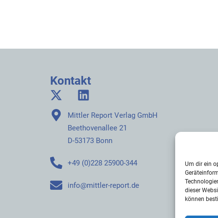
Kontakt
Mittler Report Verlag GmbH
Beethovenallee 21
D-53173 Bonn
+49 (0)228 25900-344
Um dir ein o
Geräteinfor
Technologien
info@mittler-report.de
dieser Websi
können best