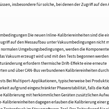
ssen, insbesondere für solche, bei denen der Zugriff auf den
mbedingungen Die neuen Inline-Kalibriereinheiten sind die ei
Zugriff auf den Messaufbau unter Vakuumbedingungen nicht m
nter normalen Umgebungsbedingungen, werden die Komponente
das Vakuum erzeugt wird und mit den Tests begonnen werden
ränderung erfordern thermische Drift-Effekte eine erneute
llierten und über CAN-Bus verbundenen Kalibriereinheiten durch
ests Bei Multiport-Applikationen, typischerweise bei Produkti
keit aufgrund eingeschränkter Phasenstabilität, falls die Ka
te Kalibrierung mit herkömmlichen Geräten zusätzlichen Auf
e-Kalibriereinheiten dagegen erlauben die Kalibrierung einer 
en Tastendruck im Steuersoftware-Tool. Der Zeitaufwand für e