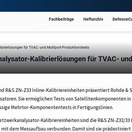
Fachbeiträge
Heftarchiv
DefenceC
brierlösungen für TVAC- und Multiport-Produktionstests
lysator-Kalibrierlösungen für TVAC- un
nd R&S ZN-Z33 Inline-Kalibriereinheiten präsentiert Rohde & 
ysatoren. Sie ermöglichen Tests von Satellitenkomponenten in
ige Mehrtor-Komponententests in Fertigungslinien.
zwerkanalysator-Kalibriereinheiten sind die R&S ZN-Z32/33 I
 mit dem Messaufbau verbunden. Damit sind sie prädestiniert 