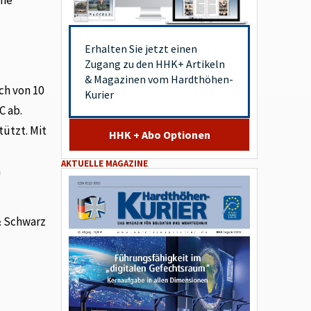
Erhalten Sie jetzt einen
Zugang zu den HHK+ Artikeln
& Magazinen vom Hardthöhen-
ch von 10
Kurier
C ab.
tützt. Mit
HHK + Abo Optionen
AKTUELLE MAGAZINE
n
& Schwarz