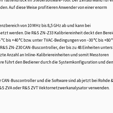
den. Auf diese Weise profitieren Anwender von einer enorm
enzbereich von 10 MHz bis 8,5 GHz ab und kann bei
tzt werden. Die R&S ZN-Z33 Kalibriereinheit deckt den Berei
 bis +40 °C bzw. unter TVAC-Bedingungen von −30 °C bis +80 °
R&S ZN-Z30 CAN-Buscontroller, der bis zu 48 Einheiten unters
zte Anzahl an Inline-Kalibriereinheiten und somit Messtoren
re führt den Bediener durch die Systemkonfiguration und de
r CAN-Buscontroller und die Software sind ab jetzt bei Rohde 
 R&S ZVA oder R&S ZVT Vektornetzwerkanalysator verwenden.