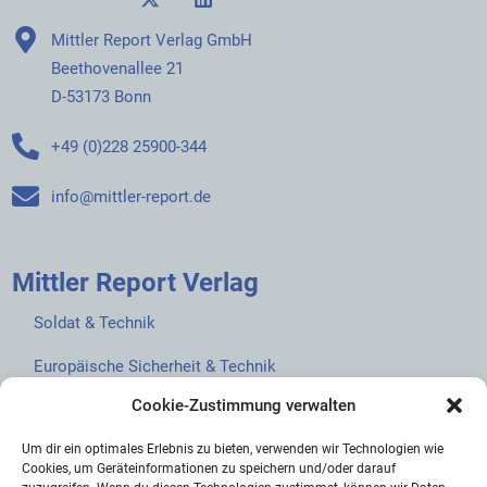
Mittler Report Verlag GmbH
Beethovenallee 21
D-53173 Bonn
+49 (0)228 25900-344
info@mittler-report.de
Mittler Report Verlag
Soldat & Technik
Europäische Sicherheit & Technik
Cookie-Zustimmung verwalten
European Security & Defence
Um dir ein optimales Erlebnis zu bieten, verwenden wir Technologien wie
MarineForum
Cookies, um Geräteinformationen zu speichern und/oder darauf