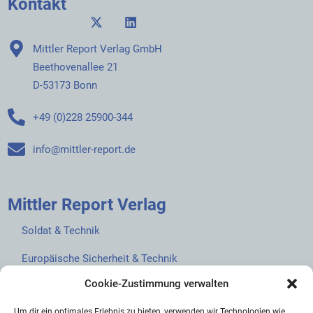
Kontakt
Mittler Report Verlag GmbH
Beethovenallee 21
D-53173 Bonn
+49 (0)228 25900-344
info@mittler-report.de
Mittler Report Verlag
Soldat & Technik
Europäische Sicherheit & Technik
Cookie-Zustimmung verwalten
European Security & Defence
Um dir ein optimales Erlebnis zu bieten, verwenden wir Technologien wie