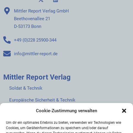
Mittler Report Verlag GmbH
Beethovenallee 21
D-53173 Bonn
+49 (0)228 25900-344
info@mittler-report.de
Mittler Report Verlag
Soldat & Technik
Europäische Sicherheit & Technik
Cookie-Zustimmung verwalten
European Security & Defence
Um dir ein optimales Erlebnis zu bieten, verwenden wir Technologien wie
MarineForum
Cookies, um Geräteinformationen zu speichern und/oder darauf