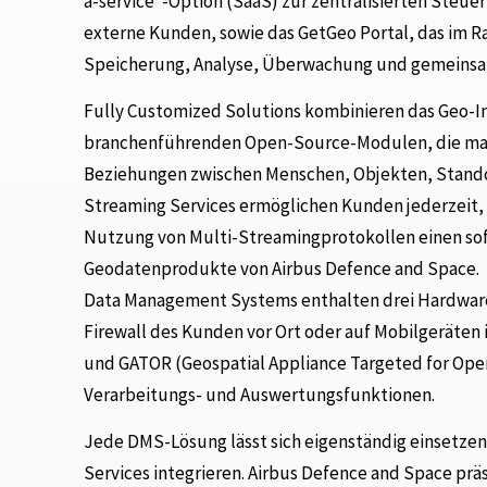
a-service“-Option (SaaS) zur zentralisierten Steu
externe Kunden, sowie das GetGeo Portal, das im R
Speicherung, Analyse, Überwachung und gemeinsa
Fully Customized Solutions kombinieren das Geo-In
branchenführenden Open-Source-Modulen, die maßg
Beziehungen zwischen Menschen, Objekten, Standor
Streaming Services ermöglichen Kunden jederzeit, 
Nutzung von Multi-Streamingprotokollen einen sofo
Geodatenprodukte von Airbus Defence and Space.
Data Management Systems enthalten drei Hardware-
Firewall des Kunden vor Ort oder auf Mobilgeräten i
und GATOR (Geospatial Appliance Targeted for Oper
Verarbeitungs- und Auswertungsfunktionen.
Jede DMS-Lösung lässt sich eigenständig einsetzen
Services integrieren. Airbus Defence and Space pr