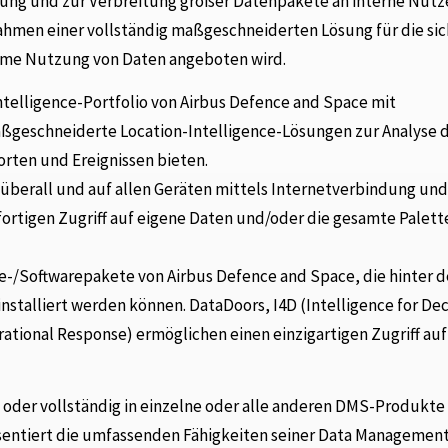
erung und zur Verbreitung großer Datenpakete an interne Nutz
ahmen einer vollständig maßgeschneiderten Lösung für die si
me Nutzung von Daten angeboten wird.
telligence-Portfolio von Airbus Defence and Space mit
eschneiderte Location-Intelligence-Lösungen zur Analyse 
ten und Ereignissen bieten.
überall und auf allen Geräten mittels Internetverbindung und
rtigen Zugriff auf eigene Daten und/oder die gesamte Palett
/Softwarepakete von Airbus Defence and Space, die hinter d
nstalliert werden können. DataDoors, I4D (Intelligence for Dec
ational Response) ermöglichen einen einzigartigen Zugriff auf
 oder vollständig in einzelne oder alle anderen DMS-Produkte
äsentiert die umfassenden Fähigkeiten seiner Data Managemen