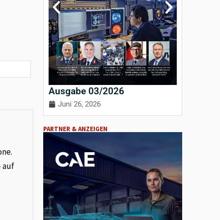
Ausgabe 03/2026
Ausgab
Juni 26, 2026
April 3
PARTNER & ANZEIGEN
one.
– auf