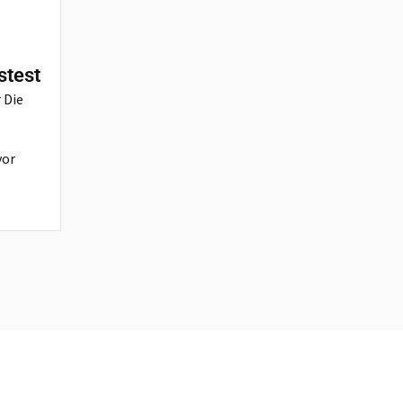
stest
 Die
vor