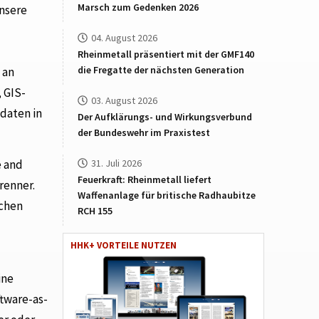
Marsch zum Gedenken 2026
unsere
04. August 2026
Rheinmetall präsentiert mit der GMF140
die Fregatte der nächsten Generation
 an
 GIS-
03. August 2026
daten in
Der Aufklärungs- und Wirkungsverbund
der Bundeswehr im Praxistest
31. Juli 2026
e and
Feuerkraft: Rheinmetall liefert
renner.
Waffenanlage für britische Radhaubitze
ichen
RCH 155
HHK+ VORTEILE NUTZEN
ine
ftware-as-