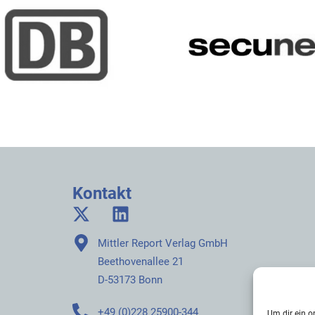
Kontakt
Mittler Report Verlag GmbH
Beethovenallee 21
D-53173 Bonn
+49 (0)228 25900-344
Um dir ein o