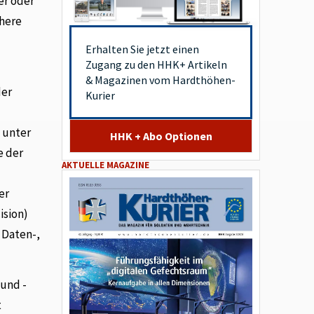
er oder
chere
Erhalten Sie jetzt einen
Zugang zu den HHK+ Artikeln
& Magazinen vom Hardthöhen-
der
Kurier
 unter
HHK + Abo Optionen
e der
AKTUELLE MAGAZINE
er
ision)
 Daten-,
 und -
t