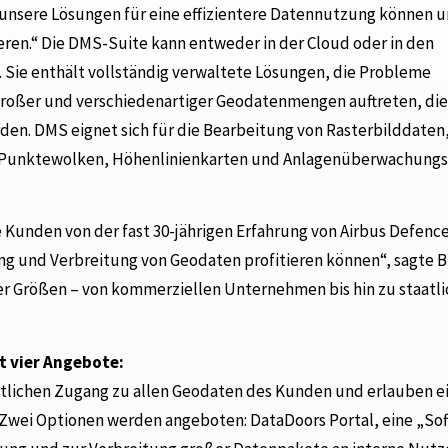
 unsere Lösungen für eine effizientere Datennutzung können 
ieren.“ Die DMS-Suite kann entweder in der Cloud oder in den
Sie enthält vollständig verwaltete Lösungen, die Probleme
 großer und verschiedenartiger Geodatenmengen auftreten, die
en. DMS eignet sich für die Bearbeitung von Rasterbilddaten,
R-Punktewolken, Höhenlinienkarten und Anlagenüberwachungs
 Kunden von der fast 30-jährigen Erfahrung von Airbus Defenc
ng und Verbreitung von Geodaten profitieren können“, sagte B
er Größen – von kommerziellen Unternehmen bis hin zu staatl
t vier Angebote:
tlichen Zugang zu allen Geodaten des Kunden und erlauben e
. Zwei Optionen werden angeboten: DataDoors Portal, eine „So