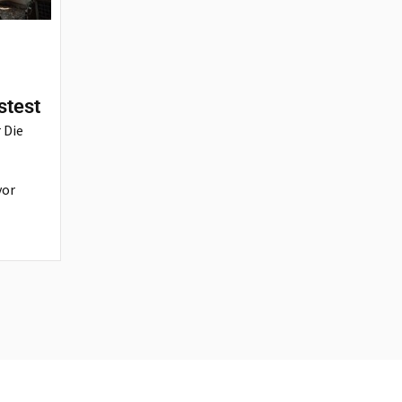
stest
 Die
vor