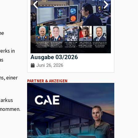
ne
erks in
Ausgabe 03/2026
Ausgab
as
Juni 26, 2026
April 3
e
s, einer
PARTNER & ANZEIGEN
Markus
ernommen.