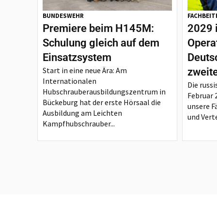
BUNDESWEHR
FACHBEIT
Premiere beim H145M:
2029 
Schulung gleich auf dem
Opera
Einsatzsystem
Deutsc
Start in eine neue Ära: Am
zweit
Internationalen
Die russi
Hubschrauberausbildungszentrum in
Februar 
Bückeburg hat der erste Hörsaal die
unsere F
Ausbildung am Leichten
und Verte
Kampfhubschrauber...