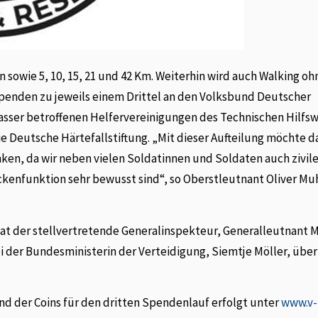
 sowie 5, 10, 15, 21 und 42 Km. Weiterhin wird auch Walking oh
penden zu jeweils einem Drittel an den Volksbund Deutscher
asser betroffenen Helfervereinigungen des Technischen Hilfsw
ie Deutsche Härtefallstiftung. „Mit dieser Aufteilung möchte d
ken, da wir neben vielen Soldatinnen und Soldaten auch zivil
kenfunktion sehr bewusst sind“, so Oberstleutnant Oliver Muh
hat der stellvertretende Generalinspekteur, Generalleutnant 
i der Bundesministerin der Verteidigung, Siemtje Möller, üb
nd der Coins für den dritten Spendenlauf erfolgt unter
www.v-