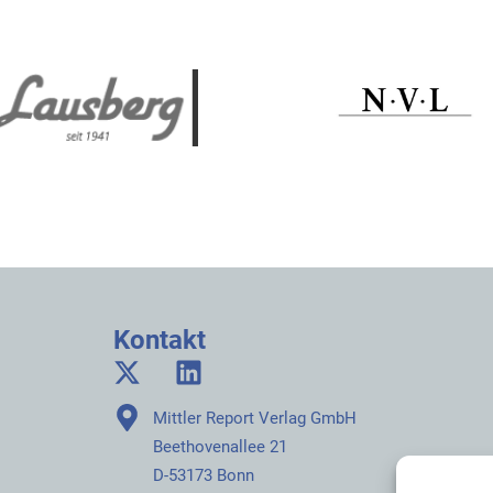
Kontakt
Mittler Report Verlag GmbH
Beethovenallee 21
D-53173 Bonn