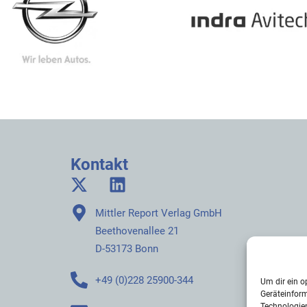
Kontakt
Mittler Report Verlag GmbH
Beethovenallee 21
D-53173 Bonn
+49 (0)228 25900-344
Um dir ein o
Geräteinfor
Technologien