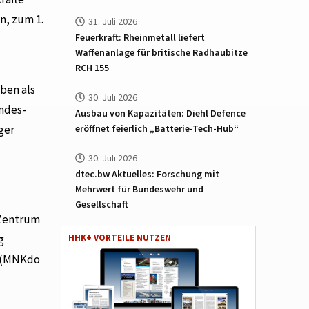
n, zum 1.
31. Juli 2026
Feuerkraft: Rheinmetall liefert
Waffenanlage für britische Radhaubitze
RCH 155
ben als
30. Juli 2026
ndes-
Ausbau von Kapazitäten: Diehl Defence
ger
eröffnet feierlich „Batterie-Tech-Hub“
30. Juli 2026
dtec.bw Aktuelles: Forschung mit
Mehrwert für Bundeswehr und
Gesellschaft
 Zentrum
g
HHK+ VORTEILE NUTZEN
g (MNKdo