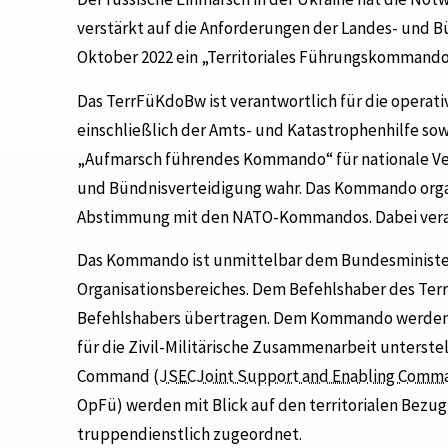
verstärkt auf die Anforderungen der Landes- und B
Oktober 2022 ein „Territoriales Führungskommando
Das TerrFüKdoBw ist verantwortlich für die operat
einschließlich der Amts- und Katastrophenhilfe sow
„Aufmarsch führendes Kommando“ für nationale V
und Bündnisverteidigung wahr. Das Kommando organi
Abstimmung mit den NATO-Kommandos. Dabei veran
Das Kommando ist unmittelbar dem Bundesminister
Organisationsbereiches. Dem Befehlshaber des Ter
Befehlshabers übertragen. Dem Kommando werden 
für die Zivil-Militärische Zusammenarbeit unterste
Command (
JSEC
Joint Support and Enabling Comm
OpFü) werden mit Blick auf den territorialen Be
truppendienstlich zugeordnet.