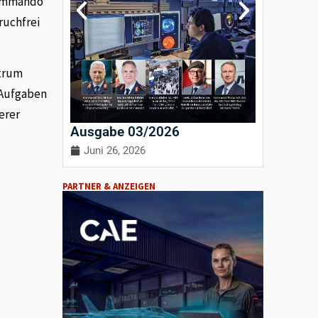
Kommando
ruchfrei
ktrum
 Aufgaben
erer
Ausgabe 03/2026
Ausgab
Juni 26, 2026
April 3
PARTNER & ANZEIGEN