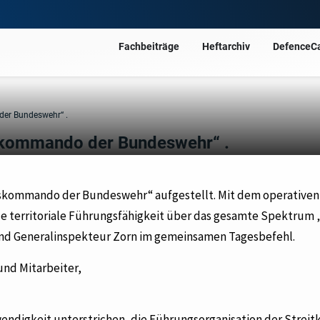
Fachbeiträge
Heftarchiv
DefenceC
der Bundeswehr“ .
gskommando der Bundeswehr“ .
ngskommando der Bundeswehr“ aufgestellt. Mit dem operative
 territoriale Führungsfähigkeit über das gesamte Spektrum 
t und Generalinspekteur Zorn im gemeinsamen Tagesbefehl.
und Mitarbeiter,
wendigkeit unterstrichen, die Führungsorganisation der Streitk