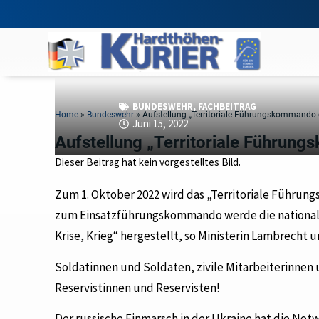
BUNDESWEHR
,
FACHBEITRAG
Home
»
Bundeswehr
»
Aufstellung „Territoriale Führungskommando 
Juni 15, 2022
Aufstellung „Territoriale Führun
Dieser Beitrag hat kein vorgestelltes Bild.
Zum 1. Oktober 2022 wird das „Territoriale Führu
zum Einsatzführungskommando werde die nationale
Krise, Krieg“ hergestellt, so Ministerin Lambrech
Soldatinnen und Soldaten, zivile Mitarbeiterinnen 
Reservistinnen und Reservisten!
Der russische Einmarsch in der Ukraine hat die Not