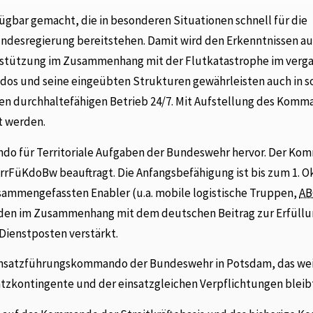
bar gemacht, die in besonderen Situationen schnell für die
Bundesregierung bereitstehen. Damit wird den Erkenntnissen au
erstützung im Zusammenhang mit der Flutkatastrophe im ver
os und seine eingeübten Strukturen gewährleisten auch in s
den durchhaltefähigen Betrieb 24/7. Mit Aufstellung des Kom
t werden.
o für Territoriale Aufgaben der Bundeswehr hervor. Der K
TerrFüKdoBw beauftragt. Die Anfangsbefähigung ist bis zum 1. 
 zusammengefassten
Enabler (
u.a. mobile logistische Truppen,
AB
rden im Zusammenhang mit dem deutschen Beitrag zur Erfüllu
ienstposten verstärkt.
insatzführungskommando der Bundeswehr in Potsdam, das wei
atzkontingente und der einsatzgleichen Verpflichtungen bleib