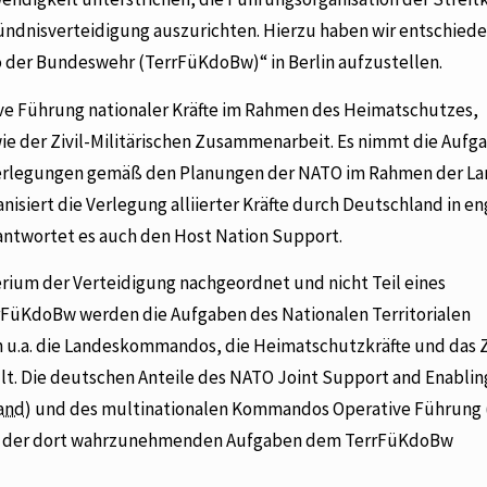
ündnisverteidigung auszurichten. Hierzu haben wir entschiede
 der Bundeswehr (TerrFüKdoBw)“ in Berlin aufzustellen.
ive Führung nationaler Kräfte im Rahmen des Heimatschutzes,
ie der Zivil-Militärischen Zusammenarbeit. Es nimmt die Aufga
erlegungen gemäß den Planungen der NATO im Rahmen der La
siert die Verlegung alliierter Kräfte durch Deutschland in en
twortet es auch den Host Nation Support.
ium der Verteidigung nachgeordnet und nicht Teil eines
rFüKdoBw werden die Aufgaben des Nationalen Territorialen
u.a. die Landeskommandos, die Heimatschutzkräfte und das
llt. Die deutschen Anteile des NATO
Joint Support and Enablin
and
) und des multinationalen Kommandos Operative Führun
zug der dort wahrzunehmenden Aufgaben dem TerrFüKdoBw