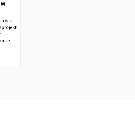
Bw
ch das
sprojekt
r
nnte