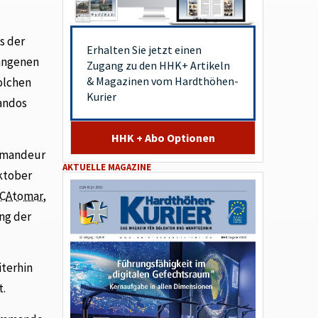
s der
Erhalten Sie jetzt einen
gangenen
Zugang zu den HHK+ Artikeln
& Magazinen vom Hardthöhen-
olchen
Kurier
mandos
HHK + Abo Optionen
ommandeur
AKTUELLE MAGAZINE
Oktober
C
Atomar,
ng der
terhin
t.