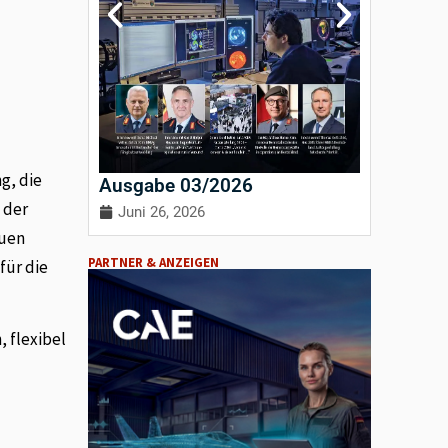
g, die
Ausgabe 03/2026
Ausgab
 der
Juni 26, 2026
April 3
euen
PARTNER & ANZEIGEN
für die
 flexibel