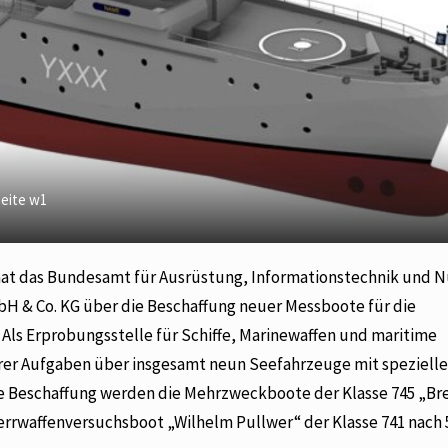
Seite w1
1 hat das Bundesamt für Ausrüstung, Informationstechnik und 
bH & Co. KG über die Beschaffung neuer Messboote für die
Als Erprobungsstelle für Schiffe, Marinewaffen und maritime
ihrer Aufgaben über insgesamt neun Seefahrzeuge mit speziell
ete Beschaffung werden die Mehrzweckboote der Klasse 745 „Br
errwaffenversuchsboot „Wilhelm Pullwer“ der Klasse 741 nach 