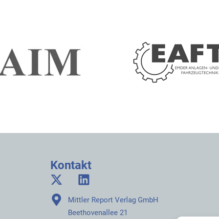
Kontakt
Mittler Report Verlag GmbH
Beethovenallee 21