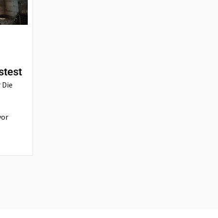
stest
 Die
vor