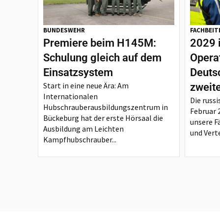
BUNDESWEHR
FACHBEIT
Premiere beim H145M:
2029 
Schulung gleich auf dem
Opera
Einsatzsystem
Deutsc
Start in eine neue Ära: Am
zweit
Internationalen
Die russi
Hubschrauberausbildungszentrum in
Februar 
Bückeburg hat der erste Hörsaal die
unsere F
Ausbildung am Leichten
und Verte
Kampfhubschrauber...