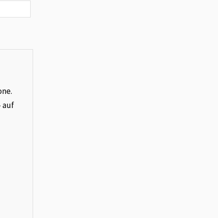
one.
– auf