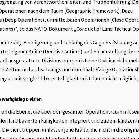
r Abgrenzung von Verantwortlichkeiten und Truppenführung. D
e Operationen nach dem Raum (Geographic Framework). Dazu
fe (Deep Operations), unmittelbaren Operationen (Close Opera
tions)“, so das NATO-Dokument „Conduct of Land Tactical Ope
 Abnutzung, Verzögerung und Lenkung des Gegners (Shaping Act
tes eigener Kräfte (Decisive Actions) und Sicherstellung der 
oll ausgestattete Divisionstruppen ist eine Division nicht mehr
ren Zeitraum durchsetzungs und durchhaltefähige Operations
ner mit vergleichbaren Fähigkeiten ist damit nicht möglich,
 Warfighting Division
ision die Ebene, die über den gesamten Operationsraum mit se
alen landbasierten Fähigkeiten integriert und zudem landzent
 Divisionstruppen umfassen jene Kräfte, die nicht in die origin
ndern der Division direkt unterstellt sind und dabei in den Dom