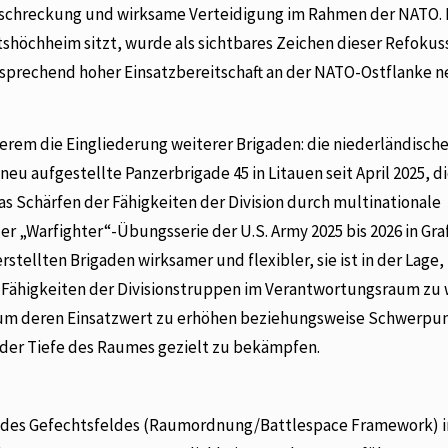
schreckung und wirksame Verteidigung im Rahmen der NATO. D
tshöchheim sitzt, wurde als sichtbares Zeichen dieser Refokus
 entsprechend hoher Einsatzbereitschaft an der NATO-Ostflanke 
rem die Eingliederung weiterer Brigaden: die niederländische
 neu aufgestellte Panzerbrigade 45 in Litauen seit April 2025, d
s Schärfen der Fähigkeiten der Division durch multinationale
r „Warfighter“-Übungsserie der U.S. Army 2025 bis 2026 in Gr
erstellten Brigaden wirksamer und flexibler, sie ist in der Lage,
Fähigkeiten der Divisionstruppen im Verantwortungsraum zu 
, um deren Einsatzwert zu erhöhen beziehungsweise Schwerpu
 der Tiefe des Raumes gezielt zu bekämpfen.
g des Gefechtsfeldes (Raumordnung/Battlespace Framework) i