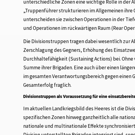
unterschiedliche Zonen eine wichtige Rolle in de
„Truppenführer strukturieren im Allgemeinen ihr
unterscheiden sie zwischen Operationen in der Tie
und Operationen im rückwärtigen Raum (Rear Opera
Die Divisionstruppen tragen dabei wesentlich zur
Zerschlagung des Gegners, Erhöhung des Einsatzwer
Durchhaltefähigkeit (Sustaining Actions) bei. Ohne v
Summe ihrer Brigaden. Eine auch über einen länge
im gesamten Verantwortungsbereich gegen einen Geg
Gesamterfolg fraglich.
Divisionstruppen als Voraussetzung für eine einsatzbereite
Im aktuellen Landkriegsbild des Heeres ist die Div
spezifischen Zonen hinweg ganzheitlich alle nation
nationale und multinationale Effekte synchronisiert.
Division unterstellten Brigaden integriert sind, so