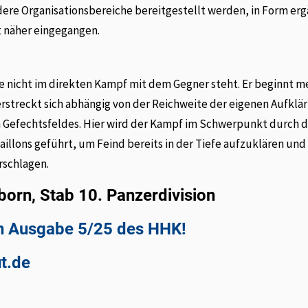
ndere Organisationsbereiche bereitgestellt werden, in Form er
ht näher eingegangen.
e nicht im direkten Kampf mit dem Gegner steht. Er beginnt m
rstreckt sich abhängig von der Reichweite der eigenen Aufklä
n Gefechtsfeldes. Hier wird der Kampf im Schwerpunkt durch di
taillons geführt, um Feind bereits in der Tiefe aufzuklären und
rschlagen.
orn, Stab 10. Panzerdivision
 in Ausgabe 5/25 des HHK!
ut.de