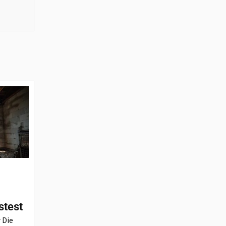
stest
 Die