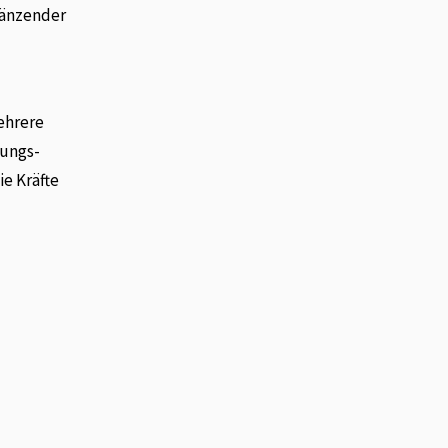
gänzender
ehrere
rungs-
e Kräfte