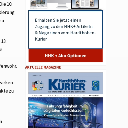
ie 10.
sierung
Erhalten Sie jetzt einen
neu
Zugang zu den HHK+ Artikeln
& Magazinen vom Hardthöhen-
Kurier
 13.
ie
HHK + Abo Optionen
afenwöhr.
AKTUELLE MAGAZINE
wirken.
nkte zu
n