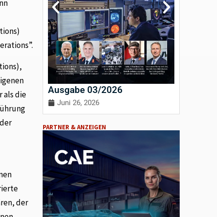
enn
tions)
rations”.
ions),
eigenen
Ausgabe 03/2026
Ausgab
 als die
Juni 26, 2026
April 3
führung
 der
PARTNER & ANZEIGEN
inen
rierte
ären, der
änen