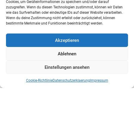
Cookies, um Geräteinformationen zu speichern und/oder darauf
Wirkungsverbund der Bundeswehr im
zuzugreifen. Wenn du diesen Technologien zustimmst, können wir Daten
wie das Surfverhalten oder eindeutige IDs auf dieser Website verarbeiten.
Praxistest
Wenn du deine Zustimmung nicht erteilst oder zurückziehst, können
Vom Nachzügler zum Vorreiter Die Bundeswehr steht
bestimmte Merkmale und Funktionen beeinträchtigt werden.
an einem technologischen Wendepunkt. Während die
Drohnendebatte vor einem Jahrzehnt noch als...
Akzeptieren
Ablehnen
Einstellungen ansehen
Cookie-Richtlinie
Datenschutzerklaerung
Impressum