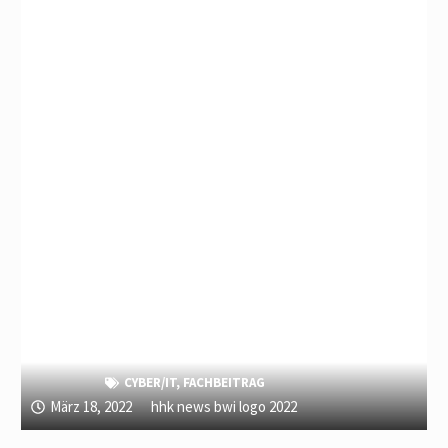
CYBER/IT
,
FACHBEITRAG
März 18, 2022
hhk news bwi logo 2022