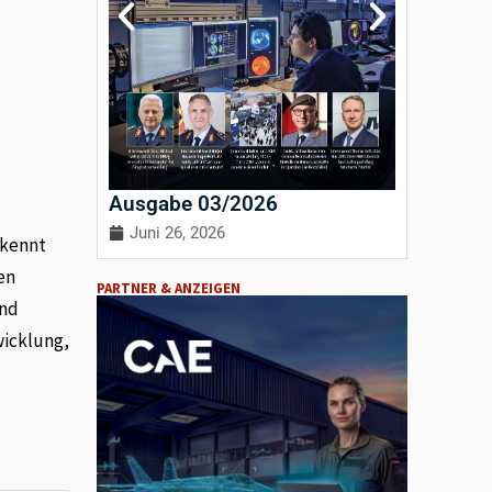
Ausgabe 03/2026
Ausgab
Juni 26, 2026
April 3
 kennt
en
PARTNER & ANZEIGEN
und
wicklung,