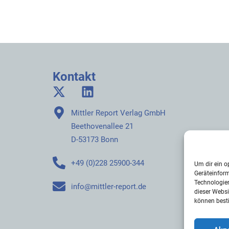
Kontakt
Mittler Report Verlag GmbH
Beethovenallee 21
D-53173 Bonn
+49 (0)228 25900-344
Um dir ein o
Geräteinfor
Technologien
info@mittler-report.de
dieser Websi
können best