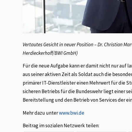
Vertautes Gesicht in neuer Position – Dr. Christian Ma
Herdieckerhoff/BWI GmbH)
Für die neue Aufgabe kann er damit nicht nur auf l
aus seiner aktiven Zeit als Soldat auch die besond
primärer IT-Dienstleister einen Mehrwert für die St
sicheren Betriebs für die Bundeswehr liegt einer s
Bereitstellung und den Betrieb von Services der ei
Mehr dazu unter
www.bwi.de
Beitrag im sozialen Netzwerk teilen: