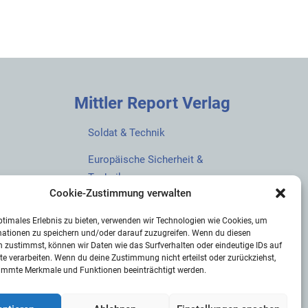
Mittler Report Verlag
Soldat & Technik
Europäische Sicherheit &
Technik
Cookie-Zustimmung verwalten
European Security & Defence
ptimales Erlebnis zu bieten, verwenden wir Technologien wie Cookies, um
MarineForum
mationen zu speichern und/oder darauf zuzugreifen. Wenn du diesen
 zustimmst, können wir Daten wie das Surfverhalten oder eindeutige IDs auf
Verlagswebsite
te verarbeiten. Wenn du deine Zustimmung nicht erteilst oder zurückziehst,
immte Merkmale und Funktionen beeinträchtigt werden.
Mittler Report Shop