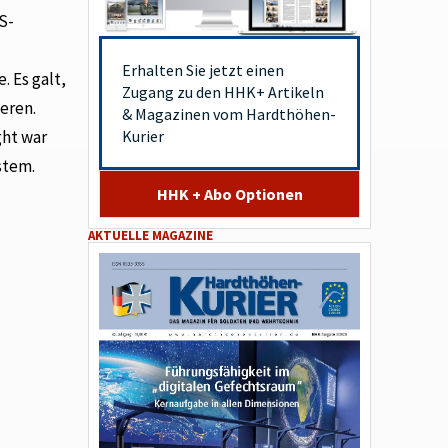
S-
Erhalten Sie jetzt einen
 Es galt,
Zugang zu den HHK+ Artikeln
eren.
& Magazinen vom Hardthöhen-
Kurier
ght war
stem.
HHK + Abo Optionen
AKTUELLE MAGAZINE