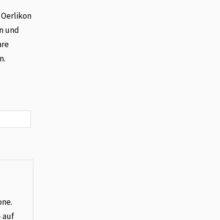
 Oerlikon
on und
are
n.
one.
– auf