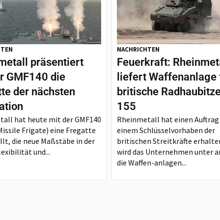
HTEN
NACHRICHTEN
etall präsentiert
Feuerkraft: Rheinmet
er GMF140 die
liefert Waffenanlage 
tte der nächsten
britische Radhaubitz
ation
155
all hat heute mit der GMF140
Rheinmetall hat einen Auftrag
issile Frigate) eine Fregatte
einem Schlüsselvorhaben der
llt, die neue Maßstäbe in der
britischen Streitkräfte erhalte
exibilität und...
wird das Unternehmen unter 
die Waffen-anlagen...