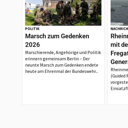
POLITIK
NACHRIC
Marsch zum Gedenken
Rheinm
2026
mit d
Marschierende, Angehörige und Politik
Frega
erinnern gemeinsam Berlin – Der
Gener
neunte Marsch zum Gedenken endete
Rheinmet
heute am Ehrenmal der Bundeswehr...
(Guided M
vorgeste
Einsatzfl