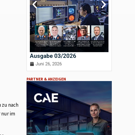
Ausgabe 03/2026
Ausgab
Juni 26, 2026
April 3
PARTNER & ANZEIGEN
n zu nach
 nur im