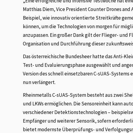
„Eine erfolgreiche und intensive Testwoche hat ein
Matthias Diem, Vice President Counter Drones and A
Beispiel, wie innovativ orientierte Streitkräfte g
können, um die Technologien von morgen für mögli
anzupassen. Ein großer Dank gilt der Flieger- und 
Organisation und Durchführung dieser zukunftswe
Das österreichische Bundesheer hatte das Anti-Kl
Test- und Evaluierungsphase ausgewählt und angemi
Version des schnell einsetzbaren C-sUAS-Systems e
nun verlängert.
Rheinmetalls C-sUAS-System besteht aus zwei Shel
und LKWs ermöglichen. Die Sensoreinheit kann aut
verschiedener Detektionstechnologien – beispielsw
Empfänger und weiterer Sensorik, sofern erforderlic
bietet modernste Überprüfungs- und Verfolgungsm