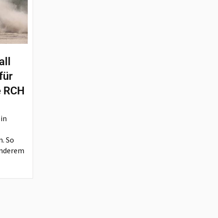
all
für
e RCH
 in
n. So
anderem