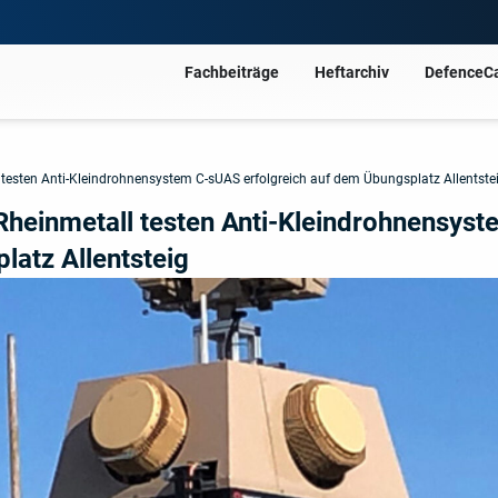
Fachbeiträge
Heftarchiv
DefenceC
esten Anti-Kleindrohnensystem C-sUAS erfolgreich auf dem Übungsplatz Allentste
heinmetall testen Anti-Kleindrohnensyst
latz Allentsteig