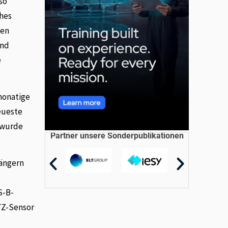
so
ches
nen
und
e
monatige
eueste
g wurde
Partner unsere Sonderpublikationen
hängern
S-B-
PTZ-Sensor