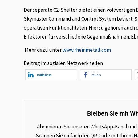
Der separate C2-Shelter bietet einen vollwertigen
Skymaster Command and Control System basiert. S
operativen Funktionalitäten. Hierzu gehören auch d
Effektoren für verschiedene Gegenmaßnahmen. Ebe
Mehr dazu unter
www.rheinmetall.com
Beitrag im sozialen Netzwerk teilen:
mitteilen
teilen
Bleiben Sie mit W
Abonnieren Sie unseren WhatsApp-Kanal und e
Scannen Sie einfach den QR-Code mit Ihrem Han