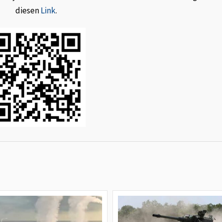
diesen
Link
.