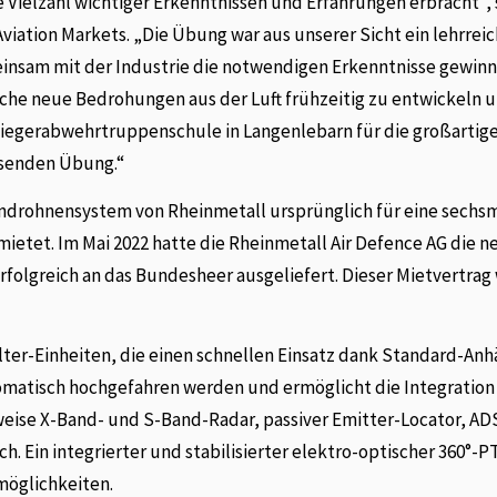
e Vielzahl wichtiger Erkenntnissen und Erfahrungen erbracht“, 
viation Markets. „Die Übung war aus unserer Sicht ein lehrrei
emeinsam mit der Industrie die notwendigen Erkenntnisse gewin
che neue Bedrohungen aus der Luft frühzeitig zu entwickeln 
Fliegerabwehrtruppenschule in Langenlebarn für die großartig
isenden Übung.“
eindrohnensystem von Rheinmetall ursprünglich für eine sechs
etet. Im Mai 2022 hatte die Rheinmetall Air Defence AG die n
rfolgreich an das Bundesheer ausgeliefert. Dieser Mietvertra
ter-Einheiten, die einen schnellen Einsatz dank Standard-An
omatisch hochgefahren werden und ermöglicht die Integration
eise X-Band- und S-Band-Radar, passiver Emitter-Locator, AD
h. Ein integrierter und stabilisierter elektro-optischer 360°-
öglichkeiten.