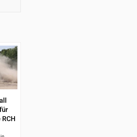
all
für
e RCH
 in