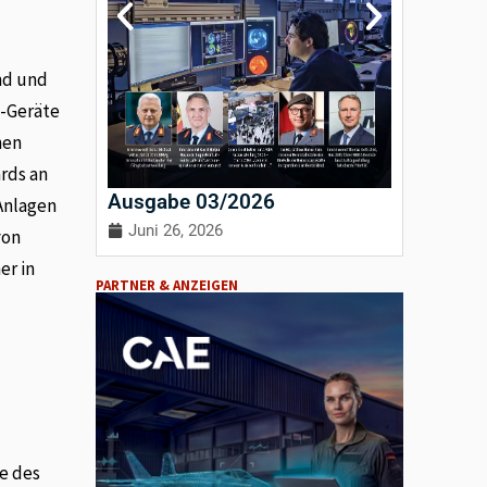
nd und
T-Geräte
hen
rds an
Ausgabe 03/2026
Ausgab
Anlagen
Juni 26, 2026
April 3
von
er in
PARTNER & ANZEIGEN
e des