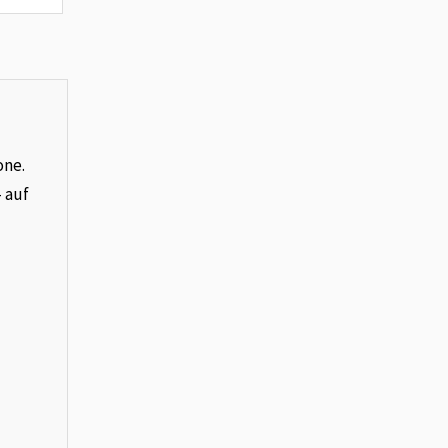
one.
– auf