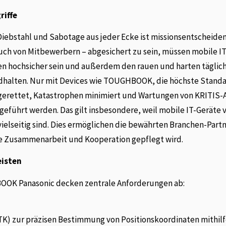
riffe
 Diebstahl und Sabotage aus jeder Ecke ist missionsentscheide
auch von Mitbewerbern – abgesichert zu sein, müssen mobile I
rden hochsicher sein und außerdem den rauen und harten täglic
dhalten. Nur mit Devices wie TOUGHBOOK, die höchste Standa
 gerettet, Katastrophen minimiert und Wartungen von KRITIS-
geführt werden. Das gilt insbesondere, weil mobile IT-Geräte 
vielseitig sind. Dies ermöglichen die bewährten Branchen-Partn
ge Zusammenarbeit und Kooperation gepflegt wird.
eisten
OOK Panasonic decken zentrale Anforderungen ab:
K) zur präzisen Bestimmung von Positionskoordinaten mithilf