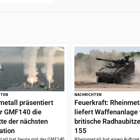
HTEN
NACHRICHTEN
etall präsentiert
Feuerkraft: Rheinmet
er GMF140 die
liefert Waffenanlage 
tte der nächsten
britische Radhaubitz
ation
155
all hat heute mit der GMF140
Rheinmetall hat einen Auftrag