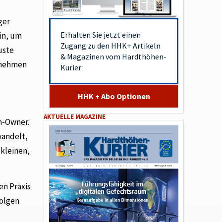
ger
Erhalten Sie jetzt einen
in, um
Zugang zu den HHK+ Artikeln
uste
& Magazinen vom Hardthöhen-
ernehmen
Kurier
HHK + Abo Optionen
AKTUELLE MAGAZINE
n-Owner.
wandelt,
 kleinen,
en Praxis
folgen