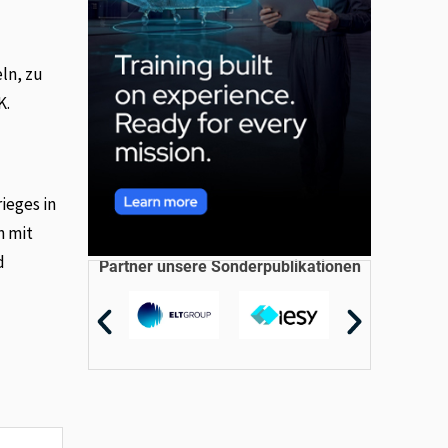
ln, zu
K.
ieges in
n mit
d
Partner unsere Sonderpublikationen