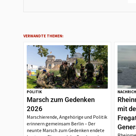
VERWANDTE THEMEN:
POLITIK
NACHRIC
Marsch zum Gedenken
Rheinm
2026
mit d
Marschierende, Angehörige und Politik
Frega
erinnern gemeinsam Berlin – Der
Gener
neunte Marsch zum Gedenken endete
Rheinmet