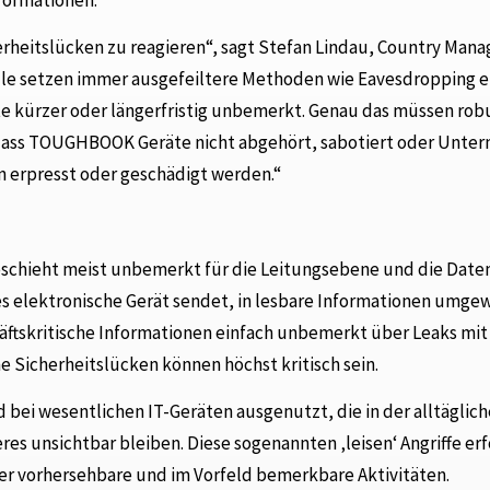
herheitslücken zu reagieren“, sagt Stefan Lindau, Country Mana
le setzen immer ausgefeiltere Methoden wie Eavesdropping e
e kürzer oder längerfristig unbemerkt. Genau das müssen rob
, dass TOUGHBOOK Geräte nicht abgehört, sabotiert oder Unt
 erpresst oder geschädigt werden.“
eschieht meist unbemerkt für die Leitungsebene und die Date
s elektronische Gerät sendet, in lesbare Informationen umge
äftskritische Informationen einfach unbemerkt über Leaks mit
 Sicherheitslücken können höchst kritisch sein.
ei wesentlichen IT-Geräten ausgenutzt, die in der alltäglich
res unsichtbar bleiben. Diese sogenannten ‚leisen‘ Angriffe er
er vorhersehbare und im Vorfeld bemerkbare Aktivitäten.