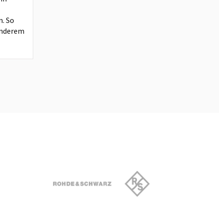
n. So
anderem