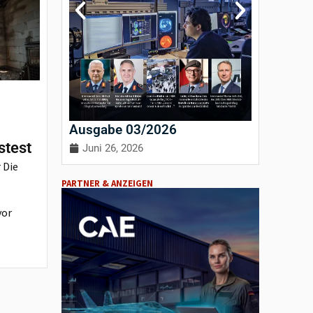
Ausgabe 03/2026
Ausgab
stest
Juni 26, 2026
April 3
 Die
PARTNER & ANZEIGEN
vor