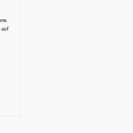
one.
– auf