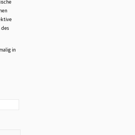
ische
hnen
ektive
 des
malig in