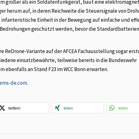
 größer als ein Soldatenfunkgerät, baut eine elektromagnet
er herum auf, in deren Reichweite die Steuersignale von Dro
infanteristische Einheit in der Bewegung auf einfache und eff
 Bedrohungen geschützt werden, bevor die Standardbatterien
re ReDrone-Variante auf der AFCEA Fachausstellung sogar erst
iedene einsatzbewährte, teilweise bereits in die Bundeswehr
um ebenfalls an Stand F23 im WCC Bonn erwarten.
tems-de.com
.
twittern
teilen
teilen