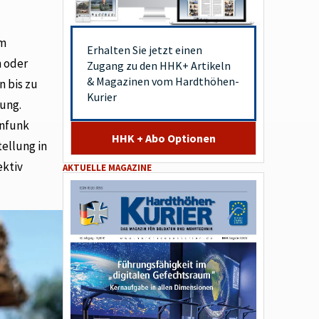
um
Erhalten Sie jetzt einen
n oder
Zugang zu den HHK+ Artikeln
& Magazinen vom Hardthöhen-
n bis zu
Kurier
gung.
enfunk
HHK + Abo Optionen
tellung in
ektiv
AKTUELLE MAGAZINE