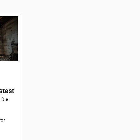
stest
 Die
vor