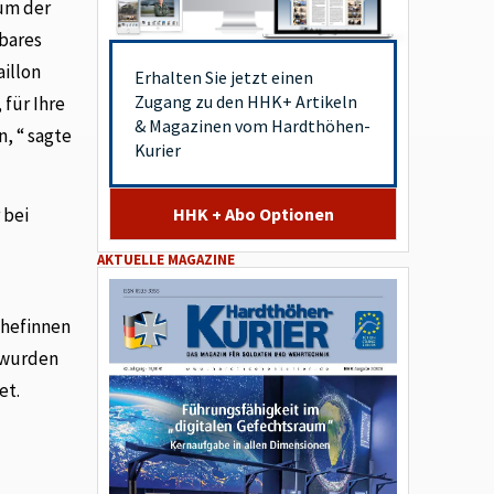
ium der
tbares
illon
Erhalten Sie jetzt einen
Zugang zu den HHK+ Artikeln
 für Ihre
& Magazinen vom Hardthöhen-
, “ sagte
Kurier
HHK + Abo Optionen
 bei
AKTUELLE MAGAZINE
chefinnen
 wurden
et.