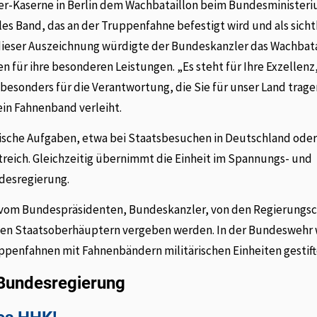
ber-Kaserne in Berlin dem Wachbataillon beim Bundesminister
es Band, das an der Truppenfahne befestigt wird und als sich
 dieser Auszeichnung würdigte der Bundeskanzler das Wachbata
für ihre besonderen Leistungen. „Es steht für Ihre Exzellenz,
esonders für die Verantwortung, die Sie für unser Land tragen
ein Fahnenband verleiht.
ische Aufgaben, etwa bei Staatsbesuchen in Deutschland oder
reich. Gleichzeitig übernimmt die Einheit im Spannungs- und
ndesregierung.
r vom Bundespräsidenten, Bundeskanzler, von den Regierungs
chen Staatsoberhäuptern vergeben werden. In der Bundeswehr
penfahnen mit Fahnenbändern militärischen Einheiten gestift
 Bundesregierung