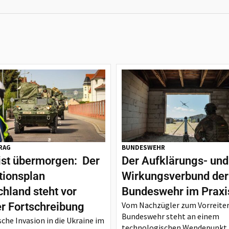
RAG
BUNDESWEHR
ist übermorgen: Der
Der Aufklärungs- und
tionsplan
Wirkungsverbund der
hland steht vor
Bundeswehr im Praxi
Vom Nachzügler zum Vorreiter
er Fortschreibung
Bundeswehr steht an einem
sche Invasion in die Ukraine im
technologischen Wendepunkt.