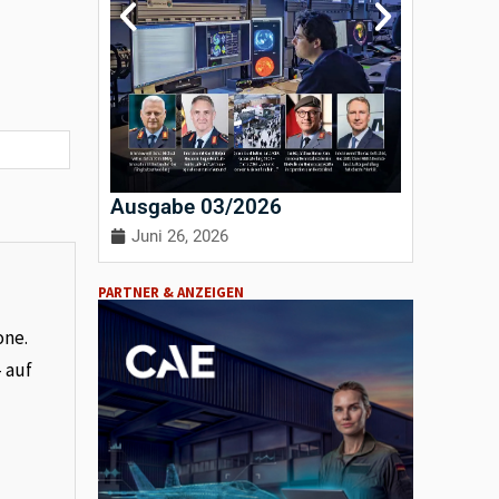
Ausgabe 03/2026
Ausgab
Juni 26, 2026
April 3
PARTNER & ANZEIGEN
one.
– auf