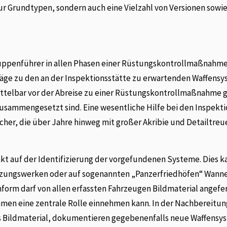
ur Grundtypen, sondern auch eine Vielzahl von Versionen sowi
ppenführer in allen Phasen einer Rüstungskontrollmaßnahme.
rträge zu den an der Inspektionsstätte zu erwartenden Waffens
ittelbar vor der Abreise zu einer Rüstungskontrollmaßnahme 
usammengesetzt sind. Eine wesentliche Hilfe bei den Inspekt
, die über Jahre hinweg mit großer Akribie und Detailtreue
kt auf der Identifizierung der vorgefundenen Systeme. Dies k
etzungswerken oder auf sogenannten „Panzerfriedhöfen“ Wann
form darf von allen erfassten Fahrzeugen Bildmaterial angefer
en eine zentrale Rolle einnehmen kann. In der Nachbereitun
s Bildmaterial, dokumentieren gegebenenfalls neue Waffensy