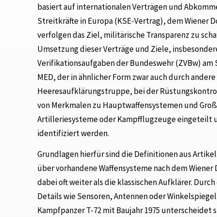
basiert auf internationalen Verträgen und Abkomm
Streitkräfte in Europa (KSE-Vertrag), dem Wiener 
verfolgen das Ziel, militärische Transparenz zu sch
Umsetzung dieser Verträge und Ziele, insbesondere 
Verifikationsaufgaben der Bundeswehr (ZVBw) am Sta
MED, der in ähnlicher Form zwar auch durch andere
Heeresaufklärungstruppe, bei der Rüstungskontrol
von Merkmalen zu Hauptwaffensystemen und Großge
Artilleriesysteme oder Kampfflugzeuge eingeteil
identifiziert werden.
Grundlagen hierfür sind die Definitionen aus Artike
über vorhandene Waffensysteme nach dem Wiener D
dabei oft weiter als die klassischen Aufklärer. Dur
Details wie Sensoren, Antennen oder Winkelspiegel 
Kampfpanzer T-72 mit Baujahr 1975 unterscheidet 