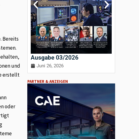
e
 Bereits
ystemen.
gehalten,
Ausgabe 03/2026
Ausgab
ionen und
Juni 26, 2026
April 3
 erstellt
PARTNER & ANZEIGEN
ann
en oder
tigt
g
steme