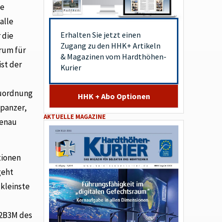
le
alle
Erhalten Sie jetzt einen
 die
Zugang zu den HHK+ Artikeln
trum für
& Magazinen vom Hardthöhen-
st der
Kurier
Zuordnung
HHK + Abo Optionen
panzer,
AKTUELLE MAGAZINE
genau
tionen
geht
 kleinste
72B3M des