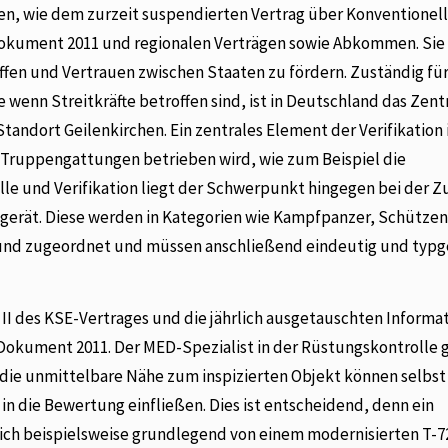
en, wie dem zurzeit suspendierten Vertrag über Konventionel
Dokument 2011 und regionalen Verträgen sowie Abkommen. Sie 
affen und Vertrauen zwischen Staaten zu fördern. Zuständig für
wenn Streitkräfte betroffen sind, ist in Deutschland das Zen
ndort Geilenkirchen. Ein zentrales Element der Verifikation i
 Truppengattungen betrieben wird, wie zum Beispiel die
le und Verifikation liegt der Schwerpunkt hingegen bei der 
rät. Diese werden in Kategorien wie Kampfpanzer, Schützen
t und zugeordnet und müssen anschließend eindeutig und typ
l II des KSE-Vertrages und die jährlich ausgetauschten Informa
okument 2011. Der MED-Spezialist in der Rüstungskontrolle 
ch die unmittelbare Nähe zum inspizierten Objekt können selbst
in die Bewertung einfließen. Dies ist entscheidend, denn ein
sich beispielsweise grundlegend von einem modernisierten T-