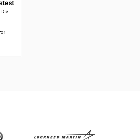
stest
 Die
vor