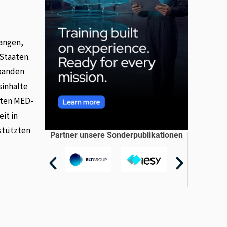
gängen,
Staaten.
rbänden
sinhalte
rten MED-
it in
rstützten
Partner unsere Sonderpublikationen