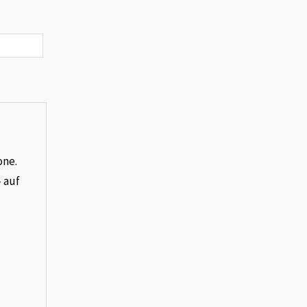
one.
– auf