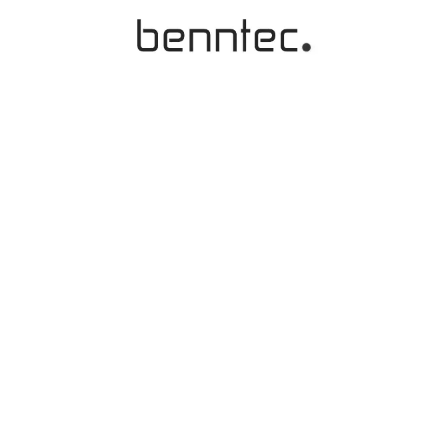
Kontakt
Mittler Report Verlag GmbH
Beethovenallee 21
D-53173 Bonn