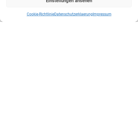
Einstellungen ansehen
Cookie-Richtlinie
Datenschutzerklaerung
Impressum
Kontakt
Mittler Report Verlag GmbH
Beethovenallee 21
D-53173 Bonn