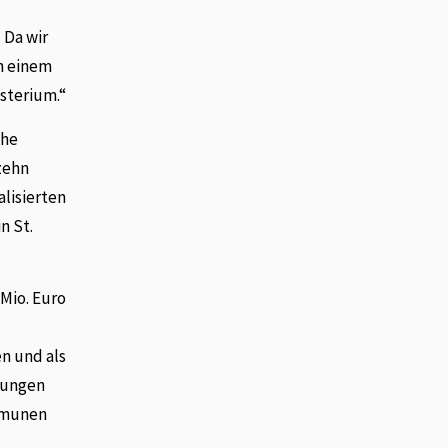
 Da wir
in einem
sterium.“
che
zehn
alisierten
n St.
Mio. Euro
n und als
anungen
mmunen