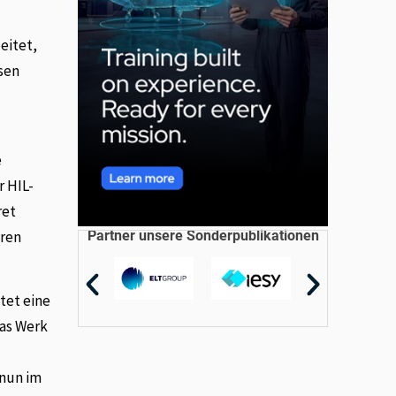
e
eitet,
sen
e
r HIL-
ret
Partner unsere Sonderpublikationen
eren
etet eine
Das Werk
 nun im