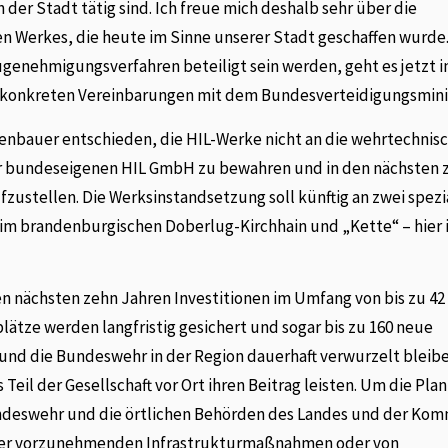
 der Stadt tätig sind. Ich freue mich deshalb sehr über die
n Werkes, die heute im Sinne unserer Stadt geschaffen wurde.
ugenehmigungsverfahren beteiligt sein werden, geht es jetzt 
n konkreten Vereinbarungen mit dem Bundesverteidigungsmini
enbauer entschieden, die HIL-Werke nicht an die wehrtechnis
der bundeseigenen HIL GmbH zu bewahren und in den nächsten 
zustellen. Die Werksinstandsetzung soll künftig an zwei spezi
 brandenburgischen Doberlug-Kirchhain und „Kette“ – hier i
n nächsten zehn Jahren Investitionen im Umfang von bis zu 42 
lätze werden langfristig gesichert und sogar bis zu 160 neue
und die Bundeswehr in der Region dauerhaft verwurzelt bleibe
s Teil der Gesellschaft vor Ort ihren Beitrag leisten. Um die Pl
ndeswehr und die örtlichen Behörden des Landes und der Ko
der vorzunehmenden Infrastrukturmaßnahmen oder von