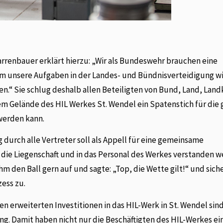
renbauer erklärt hierzu: „Wir als Bundeswehr brauchen eine
um unsere Aufgaben in der Landes- und Bündnisverteidigung wi
en.“ Sie schlug deshalb allen Beteiligten von Bund, Land, Land
m Gelände des HIL Werkes St. Wendel ein Spatenstich für die
werden kann.
durch alle Vertreter soll als Appell für eine gemeinsame
 die Liegenschaft und in das Personal des Werkes verstanden w
m den Ball gern auf und sagte: „Top, die Wette gilt!“ und sich
ess zu.
n erweiterten Investitionen in das HIL-Werk in St. Wendel sind
g. Damit haben nicht nur die Beschäftigten des HIL-Werkes ei