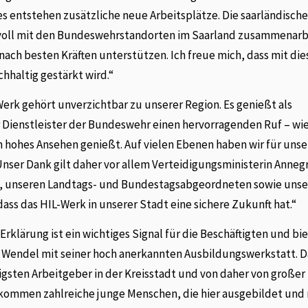
s entstehen zusätzliche neue Arbeitsplätze. Die saarländisch
nsvoll mit den Bundeswehrstandorten im Saarland zusammenarb
ch besten Kräften unterstützen. Ich freue mich, dass mit die
hhaltig gestärkt wird.“
erk gehört unverzichtbar zu unserer Region. Es genießt als
er Dienstleister der Bundeswehr einen hervorragenden Ruf – wi
 hohes Ansehen genießt. Auf vielen Ebenen haben wir für unse
 Unser Dank gilt daher vor allem Verteidigungsministerin Anneg
s, unseren Landtags- und Bundestagsabgeordneten sowie uns
s das HIL-Werk in unserer Stadt eine sichere Zukunft hat.“
rklärung ist ein wichtiges Signal für die Beschäftigten und bi
t. Wendel mit seiner hoch anerkannten Ausbildungswerkstatt. 
tigsten Arbeitgeber in der Kreisstadt und von daher von großer
 kommen zahlreiche junge Menschen, die hier ausgebildet und