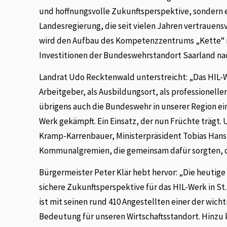
und hoffnungsvolle Zukunftsperspektive, sondern e
Landesregierung, die seit vielen Jahren vertraue
wird den Aufbau des Kompetenzzentrums „Kette“ na
Investitionen der Bundeswehrstandort Saarland nac
Landrat Udo Recktenwald unterstreicht: „Das HIL-W
Arbeitgeber, als Ausbildungsort, als professionell
übrigens auch die Bundeswehr in unserer Region ein
Werk gekämpft. Ein Einsatz, der nun Früchte trägt.
Kramp-Karrenbauer, Ministerpräsident Tobias Han
Kommunalgremien, die gemeinsam dafür sorgten, das
Bürgermeister Peter Klär hebt hervor: „Die heutige E
sichere Zukunftsperspektive für das HIL-Werk in S
ist mit seinen rund 410 Angestellten einer der wich
Bedeutung für unseren Wirtschaftsstandort. Hinzu