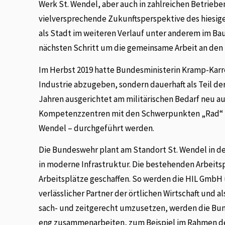
Werk St. Wendel, aber auch in zahlreichen Betrieben
vielversprechende Zukunftsperspektive des hiesige
als Stadt im weiteren Verlauf unter anderem im Ba
nächsten Schritt um die gemeinsame Arbeit an de
Im Herbst 2019 hatte Bundesministerin Kramp-Karr
Industrie abzugeben, sondern dauerhaft als Teil 
Jahren ausgerichtet am militärischen Bedarf neu auf
Kompetenzzentren mit den Schwerpunkten „Rad“ im
Wendel – durchgeführt werden.
Die Bundeswehr plant am Standort St. Wendel in de
in moderne Infrastruktur. Die bestehenden Arbeitsp
Arbeitsplätze geschaffen. So werden die HIL GmbH 
verlässlicher Partner der örtlichen Wirtschaft und al
sach- und zeitgerecht umzusetzen, werden die Bu
eng zusammenarbeiten, zum Beispiel im Rahmen 