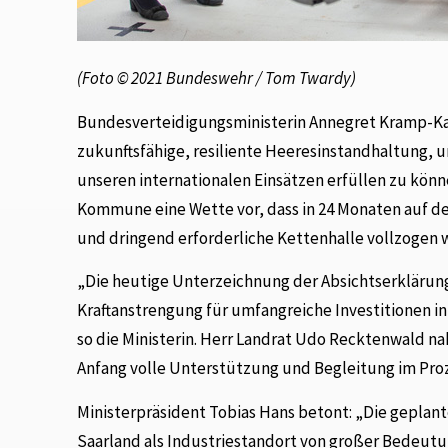
(Foto © 2021 Bundeswehr / Tom Twardy)
Bundesverteidigungsministerin Annegret Kramp-Kar
zukunftsfähige, resiliente Heeresinstandhaltung, 
unseren internationalen Einsätzen erfüllen zu könn
Kommune eine Wette vor, dass in 24 Monaten auf de
und dringend erforderliche Kettenhalle vollzogen 
„Die heutige Unterzeichnung der Absichtserklärung 
Kraftanstrengung für umfangreiche Investitionen in
so die Ministerin. Herr Landrat Udo Recktenwald nah
Anfang volle Unterstützung und Begleitung im Proz
Ministerpräsident Tobias Hans betont: „Die geplante
Saarland als Industriestandort von großer Bedeutun