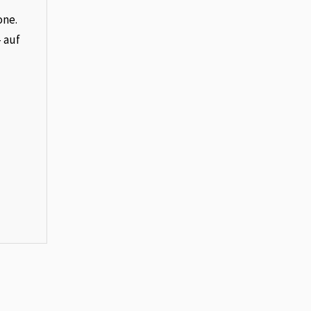
one.
– auf