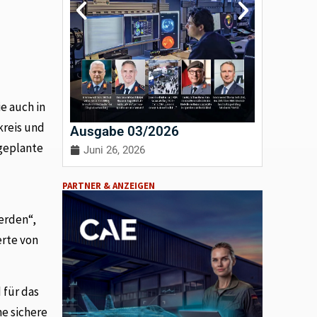
e auch in
kreis und
Ausgabe 03/2026
Ausgab
 geplante
Juni 26, 2026
April 3
PARTNER & ANZEIGEN
erden“,
erte von
 für das
ne sichere