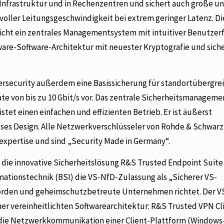
 Infrastruktur und in Rechenzentren und sichert auch große u
voller Leitungsgeschwindigkeit bei extrem geringer Latenz. Di
licht ein zentrales Managementsystem mit intuitiver Benutzer
re-Software-Architektur mit neuester Kryptografie und sich
ersecurity außerdem eine Basissicherung für standortübergre
 von bis zu 10 Gbit/s vor. Das zentrale Sicherheitsmanagem
et einen einfachen und effizienten Betrieb. Er ist äußerst
loses Design. Alle Netzwerkverschlüsseler von Rohde & Schwarz
oexpertise und sind „Security Made in Germany“.
die innovative Sicherheitslösung R&S Trusted Endpoint Suite 
mationstechnik (BSI) die VS-NfD-Zulassung als „Sicherer VS-
ehörden und geheimschutzbetreute Unternehmen richtet. Der V
er vereinheitlichten Softwarearchitektur: R&S Trusted VPN Cl
 die Netzwerkkommunikation einer Client-Plattform (Windows