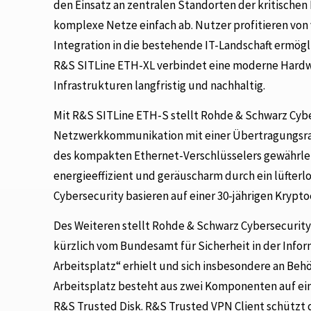
den Einsatz an zentralen Standorten der kritischen
komplexe Netze einfach ab. Nutzer profitieren von 
Integration in die bestehende IT-Landschaft ermög
R&S SITLine ETH-XL verbindet eine moderne Hardwa
Infrastrukturen langfristig und nachhaltig.
Mit R&S SITLine ETH-S stellt Rohde & Schwarz Cyb
Netzwerkkommunikation mit einer Übertragungsrate
des kompakten Ethernet-Verschlüsselers gewährleist
energieeffizient und geräuscharm durch ein lüfter
Cybersecurity basieren auf einer 30-jährigen Krypt
Des Weiteren stellt Rohde & Schwarz Cybersecurity 
kürzlich vom Bundesamt für Sicherheit in der Infor
Arbeitsplatz“ erhielt und sich insbesondere an B
Arbeitsplatz besteht aus zwei Komponenten auf ein
R&S Trusted Disk. R&S Trusted VPN Client schützt