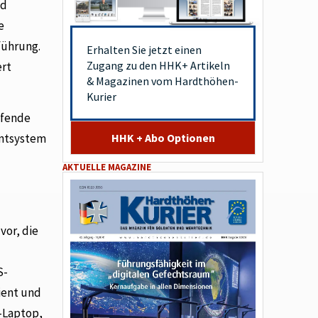
nd
e
führung.
Erhalten Sie jetzt einen
Zugang zu den HHK+ Artikeln
ert
& Magazinen vom Hardthöhen-
Kurier
ifende
HHK + Abo Optionen
entsystem
AKTUELLE MAGAZINE
vor, die
S-
ient und
-Laptop,