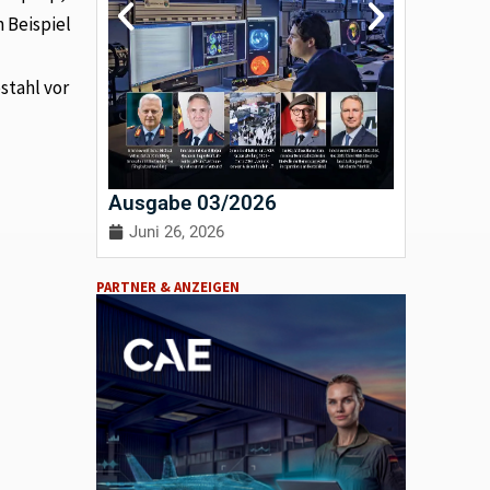
 Beispiel
stahl vor
Ausgabe 03/2026
Ausgab
Juni 26, 2026
April 3
PARTNER & ANZEIGEN