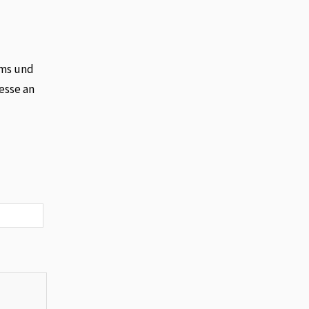
ems und
esse an