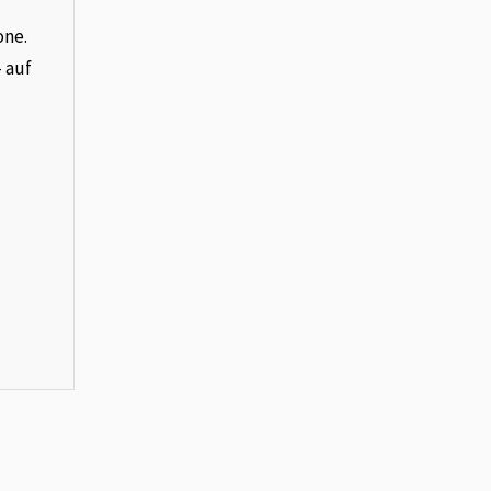
one.
– auf