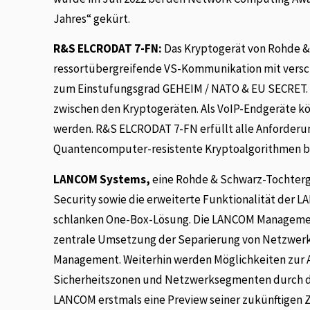
Jahres“ gekürt.
R&S ELCRODAT 7-FN:
Das Kryptogerät von Rohde &
ressortübergreifende VS-Kommunikation mit versch
zum Einstufungsgrad GEHEIM / NATO & EU SECRET. 
zwischen den Kryptogeräten. Als VoIP-Endgeräte k
werden. R&S ELCRODAT 7-FN erfüllt alle Anforderu
Quantencomputer-resistente Kryptoalgorithmen b
LANCOM Systems,
eine Rohde & Schwarz-Tochterge
Security sowie die erweiterte Funktionalität der 
schlanken One-Box-Lösung. Die LANCOM Management 
zentrale Umsetzung der Separierung von Netzwer
Management. Weiterhin werden Möglichkeiten zur 
Sicherheitszonen und Netzwerksegmenten durch die
LANCOM erstmals eine Preview seiner zukünftigen 