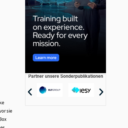
Partner unsere Sonderpublikationen
cke
vor sie
 Box
des