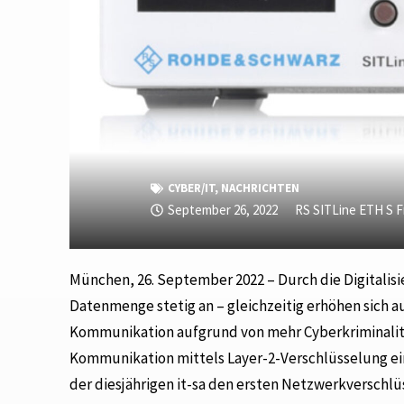
CYBER/IT
,
NACHRICHTEN
September 26, 2022
RS SITLine ETH S F
München, 26. September 2022 – Durch die Digitalis
Datenmenge stetig an – gleichzeitig erhöhen sich 
Kommunikation aufgrund von mehr Cyberkriminalitä
Kommunikation mittels Layer-2-Verschlüsselung ein
der diesjährigen it-sa den ersten Netzwerkverschlüss