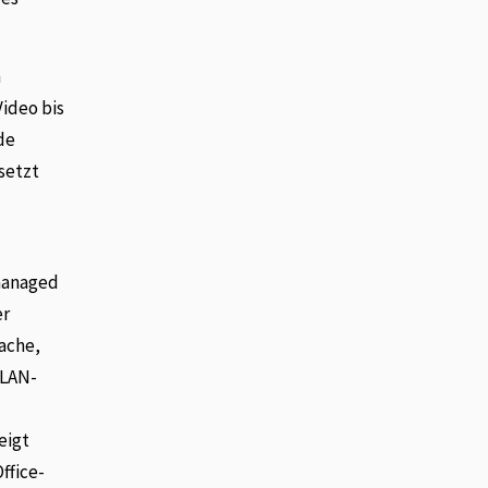
m
ideo bis
de
setzt
-managed
er
ache,
VLAN-
eigt
ffice-