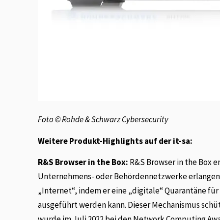
Foto © Rohde & Schwarz Cybersecurity
Weitere Produkt-Highlights auf der it-sa:
R&S Browser in the Box:
R&S Browser in the Box er
Unternehmens- oder Behördennetzwerke erlangen kö
„Internet“, indem er eine „digitale“ Quarantäne für 
ausgeführt werden kann. Dieser Mechanismus schütz
wurde im Juli 2022 bei den Network Computing Aw