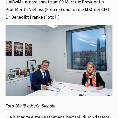
UniBwM unterzeichnete am 09. März die Präsidentin
Prof. Merith Niehuss (Foto re.) und für die MSC der CEO
Dr. Benedikt Franke (Foto li.).
Foto ©UniBw M /Ch.Siebold
Die bisherige gute Zusammenarbeit soll durch das MoU