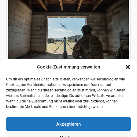
BUNDESWEHR
Cookie-Zustimmung verwalten
Der Aufklärungs- und
Wirkungsverbund der Bundeswehr im
Um dir ein optimales Erlebnis zu bieten, verwenden wir Technologien wie
Cookies, um Geräteinformationen zu speichern und/oder darauf
Praxistest
zuzugreifen. Wenn du diesen Technologien zustimmst, können wir Daten
wie das Surfverhalten oder eindeutige IDs auf dieser Website verarbeiten.
Vom Nachzügler zum Vorreiter Die Bundeswehr steht
Wenn du deine Zustimmung nicht erteilst oder zurückziehst, können
an einem technologischen Wendepunkt. Während die
bestimmte Merkmale und Funktionen beeinträchtigt werden.
Drohnendebatte vor einem Jahrzehnt noch als...
Akzeptieren