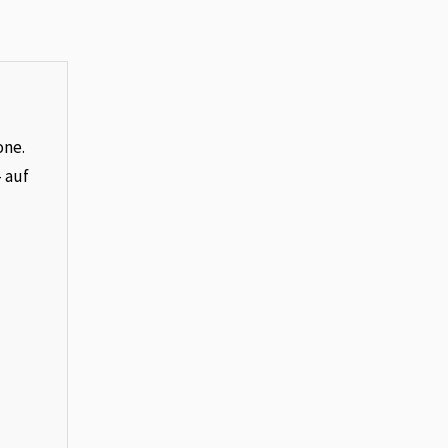
one.
– auf