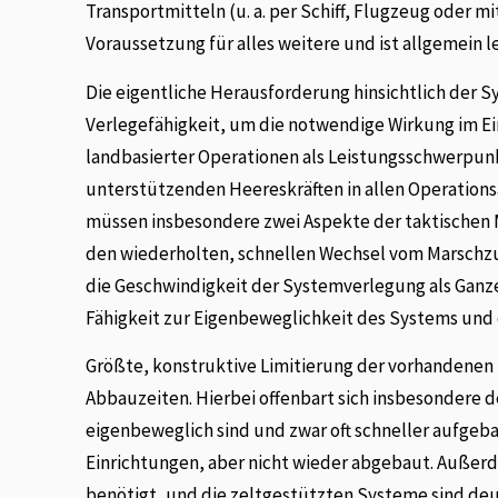
Transportmitteln (u. a. per Schiff, Flugzeug oder mi
Voraussetzung für alles weitere und ist allgemein le
Die eigentliche Herausforderung hinsichtlich der S
Verlegefähigkeit, um die notwendige Wirkung im E
landbasierter Operationen als Leistungsschwerpunkt
unterstützenden Heereskräften in allen Operations
müssen insbesondere zwei Aspekte der taktischen Mob
den wiederholten, schnellen Wechsel vom Marschz
die Geschwindigkeit der Systemverlegung als Ganze
Fähigkeit zur Eigenbeweglichkeit des Systems und
Größte, konstruktive Limitierung der vorhandenen 
Abbauzeiten. Hierbei offenbart sich insbesondere d
eigenbeweglich sind und zwar oft schneller aufgeb
Einrichtungen, aber nicht wieder abgebaut. Außerd
benötigt, und die zeltgestützten Systeme sind de