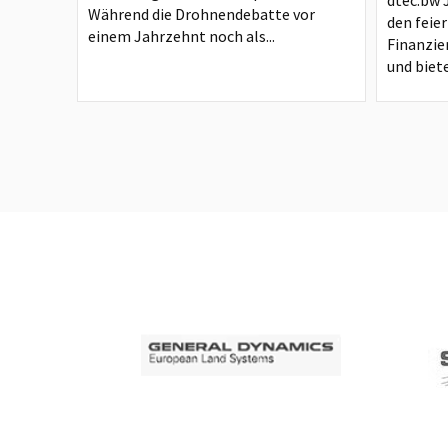
dtec.bw 
Während die Drohnendebatte vor
den feie
einem Jahrzehnt noch als...
Finanzie
und biete