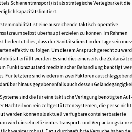
ttels Schienentransport) ist als strategische Verlegbarkeit die
diglich kapazitätslimitiert.
ystemmobilität ist eine ausreichende taktisch-operative
insatzraum selbst überhaupt erzielen zu können. Im Rahmen
 bedeutet dies, dass der Sanitätsdienst in der Lage sein mus
arten effektiv zu folgen. Um diesem Anspruch gerecht zu wer
ilität erfüllt werden. Es sind dies einerseits die Zeitansätze,
um Funktionszustand medizinischer Behandlung benötigt we
s. Für letztere sind wiederum zwei Faktoren ausschlaggebend
 darüber hinaus gegebenenfalls auch dessen Geländegängigkei
Systeme sind die für eine taktische Verlegung benötigten Auf
er Nachteil von rein zeltgestützten Systemen, die per se nicht
aut werden können als aktuell verfügbare containerbasierte
em wird ein sehr effizientes Transport- und Verpackungskonz
utlich weniger robust. Dazu durchgeführte Versuche haben deu