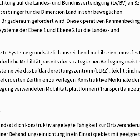
ichtung auf die Landes- und Bündnisverteidigung (LV/BV) an S
gserbringer für die Dimension Land in sehr beweglichen
m Brigaderaum gefordert wird. Diese operativen Rahmenbedin
systeme der Ebene 1 und Ebene 2 für die Landes- und
tzte Systeme grundsätzlich ausreichend mobil seien, muss fes
rliche Mobilität jenseits der strategischen Verlegung meist 
Systeme wie das Luftlanderettungszentrum (LLRZ), leicht sind 
geforderten Zeitlinien zu verlegen. Konstruktive Merkmale der
rlegung verwendeten Mobilitätsplattformen (Transportfahrzeu
t
ndsätzlich konstruktiv angelegte Fähigkeit zur Ortsveränderu
 einer Behandlungseinrichtung in ein Einsatzgebiet mit geeigne