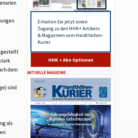
zenarien
gungen
Erhalten Sie jetzt einen
Zugang zu den HHK+ Artikeln
& Magazinen vom Hardthöhen-
Kurier
tgestellt
HHK + Abo Optionen
stark
nach dem
AKTUELLE MAGAZINE
ge) sind
ng als
ten