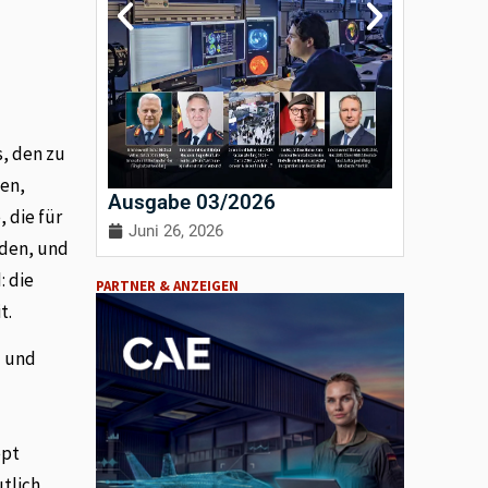
s, den zu
den,
Ausgabe 03/2026
Ausgab
 die für
Juni 26, 2026
April 3
rden, und
: die
PARTNER & ANZEIGEN
t.
- und
ept
tlich