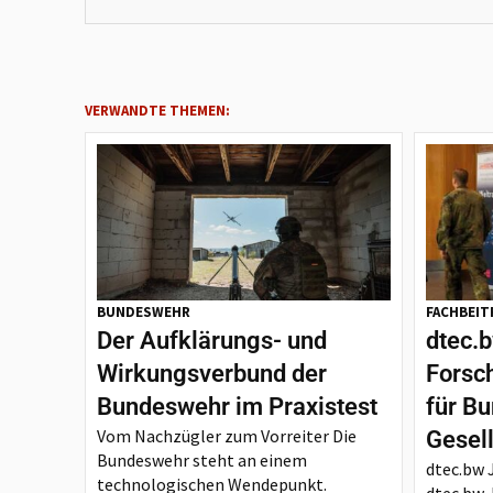
VERWANDTE THEMEN:
BUNDESWEHR
FACHBEIT
Der Aufklärungs- und
dtec.b
Wirkungsverbund der
Forsc
Bundeswehr im Praxistest
für B
Vom Nachzügler zum Vorreiter Die
Gesel
Bundeswehr steht an einem
dtec.bw 
technologischen Wendepunkt.