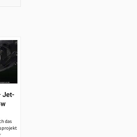
 Jet-
Bw
ch das
sprojekt
r