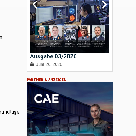
n
Ausgabe 03/2026
Ausgab
Juni 26, 2026
April 3
PARTNER & ANZEIGEN
Grundlage