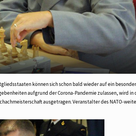
itgliedsstaaten können sich schon bald wieder auf ein besonde
egebenheiten aufgrund der Corona-Pandemie zulassen, wird in 
-Schachmeisterschaft ausgetragen. Veranstalter des NATO-weit