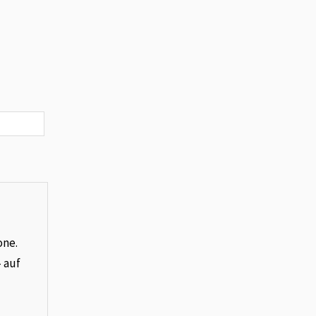
one.
– auf