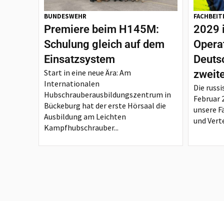
BUNDESWEHR
FACHBEIT
Premiere beim H145M:
2029 
Schulung gleich auf dem
Opera
Einsatzsystem
Deutsc
Start in eine neue Ära: Am
zweit
Internationalen
Die russi
Hubschrauberausbildungszentrum in
Februar 
Bückeburg hat der erste Hörsaal die
unsere F
Ausbildung am Leichten
und Verte
Kampfhubschrauber...