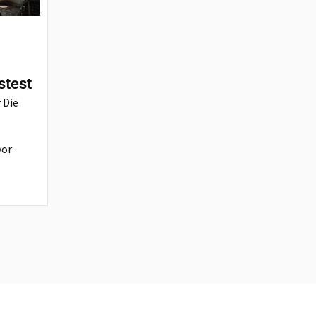
stest
 Die
vor