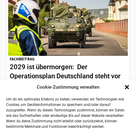
FACHBEITRAG
2029 ist übermorgen: Der
Operationsplan Deutschland steht vor
zweiter Fortschreibung
Cookie-Zustimmung verwalten
Die russische Invasion in die Ukraine im Februar 2022 hat
gezeigt: Wir müssen unsere Fähigkeiten zur
Um dir ein optimales Erlebnis zu bieten, verwenden wir Technologien wie
Cookies, um Geräteinformationen zu speichern und/oder darauf
Abschreckung und Verteidigung...
zuzugreifen. Wenn du diesen Technologien zustimmst, können wir Daten
wie das Surfverhalten oder eindeutige IDs auf dieser Website verarbeiten.
Wenn du deine Zustimmung nicht erteilst oder zurückziehst, können
bestimmte Merkmale und Funktionen beeinträchtigt werden.