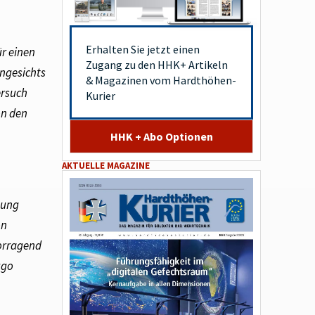
Erhalten Sie jetzt einen
ür einen
Zugang zu den HHK+ Artikeln
Angesichts
& Magazinen vom Hardthöhen-
ersuch
Kurier
on den
HHK + Abo Optionen
AKTUELLE MAGAZINE
sung
on
orragend
ugo