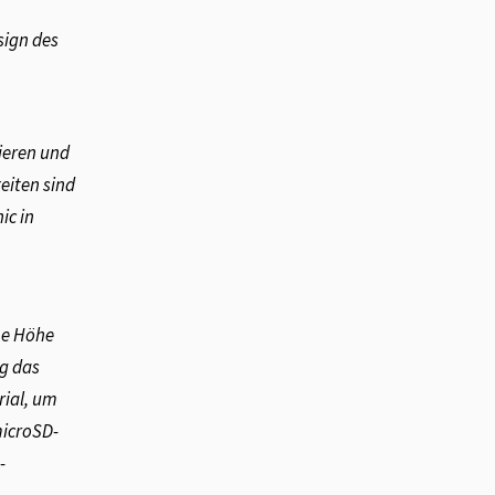
–
sign des
ieren und
eiten sind
ic in
ne Höhe
ug das
rial, um
microSD-
-