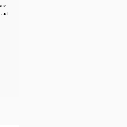
one.
– auf