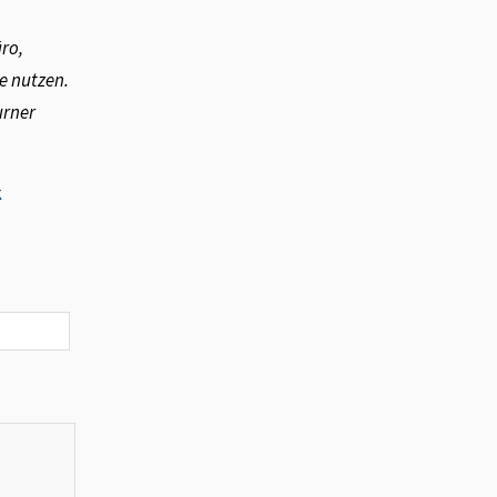
ro,
e nutzen.
urner
k