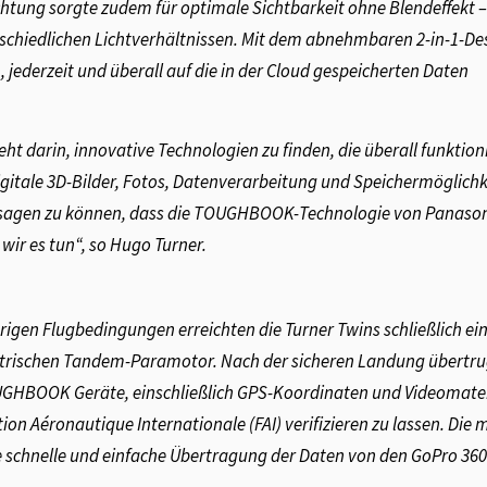
uchtung sorgte zudem für optimale Sichtbarkeit ohne Blendeffekt 
rschiedlichen Lichtverhältnissen. Mit dem abnehmbaren 2-in-1-De
erzeit und überall auf die in der Cloud gespeicherten Daten
 darin, innovative Technologien zu finden, die überall funktion
igitale 3D-Bilder, Fotos, Datenverarbeitung und Speichermöglichk
 sagen zu können, dass die TOUGHBOOK-Technologie von Panason
wir es tun“, so Hugo Turner.
igen Flugbedingungen erreichten die Turner Twins schließlich ei
lektrischen Tandem-Paramotor. Nach der sicheren Landung übertr
UGHBOOK Geräte, einschließlich GPS-Koordinaten und Videomate
n Aéronautique Internationale (FAI) verifizieren zu lassen. Die 
e schnelle und einfache Übertragung der Daten von den GoPro 360