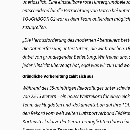
unerlässlich. Eine einstellbare rote Hintergrundbele
entscheidend für die Betrachtung von Daten bei unte
TOUGHBOOK G2 war es dem Team außerdem möglich, jed
zuzugreifen.
„Die Herausforderung des modernen Abenteuers besteht
die Datenerfassung unterstützen, die wir brauchen. D
dabei von grundlegender Bedeutung. Wir freuen uns,
jeder Hinsicht überzeugt hat, egal was wir tun und wo 
Gründliche Vorbereitung zahlt sich aus
Während des 35-minütigen Rekordfluges unter schwier
von 2.613 Metern – ein neuer Weltrekord für einen e
Team die Flugdaten und -dokumentation auf ihre TO
den Rekord vom weltweiten Luftsportverband Fédératio
Kartensteckplätze der Geräte ermöglichten dabei ein
Kameras, die am Tandem befestigt waren.