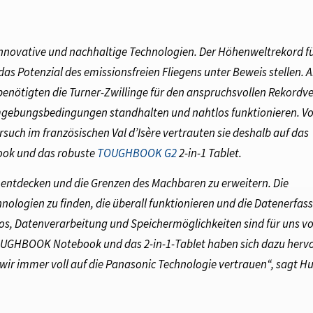
innovative und nachhaltige Technologien. Der Höhenweltrekord f
as Potenzial des emissionsfreien Fliegens unter Beweis stellen. 
nötigten die Turner-Zwillinge für den anspruchsvollen Rekordv
 Umgebungsbedingungen standhalten und nahtlos funktionieren. V
such im französischen Val d’Isère vertrauten sie deshalb auf das
ok und das robuste
TOUGHBOOK G2
2-in-1 Tablet.
zu entdecken und die Grenzen des Machbaren zu erweitern. Die
nologien zu finden, die überall funktionieren und die Datenerfas
otos, Datenverarbeitung und Speichermöglichkeiten sind für uns v
OUGHBOOK Notebook und das 2-in-1-Tablet haben sich dazu herv
r immer voll auf die Panasonic Technologie vertrauen“, sagt H