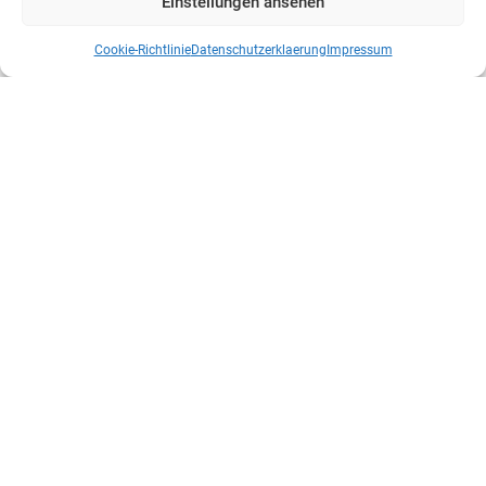
Einstellungen ansehen
Cookie-Richtlinie
Datenschutzerklaerung
Impressum
Kontakt
Mittler Report Verlag GmbH
Beethovenallee 21
D-53173 Bonn