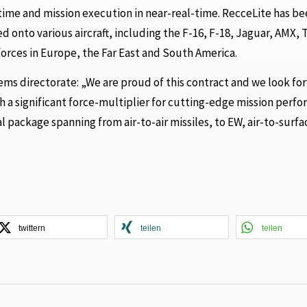
-time and mission execution in near-real-time. RecceLite has b
 onto various aircraft, including the F-16, F-18, Jaguar, AMX, 
 forces in Europe, the Far East and South America.
ems directorate: „We are proud of this contract and we look fo
 a significant force-multiplier for cutting-edge mission perf
 package spanning from air-to-air missiles, to EW, air-to-surfa
twittern
teilen
teilen