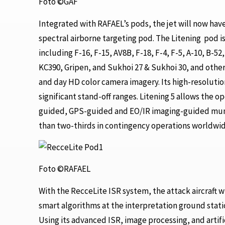
Foto ©GAF
Integrated with RAFAEL’s pods, the jet will now hav
spectral airborne targeting pod. The Litening pod is 
including F-16, F-15, AV8B, F-18, F-4, F-5, A-10, B-
KC390, Gripen, and Sukhoi 27 & Sukhoi 30, and other
and day HD color camera imagery. Its high-resolutio
significant stand-off ranges. Litening 5 allows the o
guided, GPS-guided and EO/IR imaging-guided muniti
than two-thirds in contingency operations worldwid
Foto ©RAFAEL
With the RecceLite ISR system, the attack aircraft w
smart algorithms at the interpretation ground statio
Using its advanced ISR, image processing, and artifi