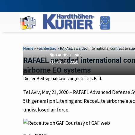
Home
»
Fachbeitrag
»
RAFAEL awarded international contract to sup
FACHBEITRAG
RAFAEL awarded international cont
Mai 25, 2020
airborne EO systems
Dieser Beitrag hat kein vorgestelltes Bild.
Tel Aviv, May 21, 2020 – RAFAEL Advanced Defense 
5th generation Litening and RecceLite airborne ele
undisclosed air force.