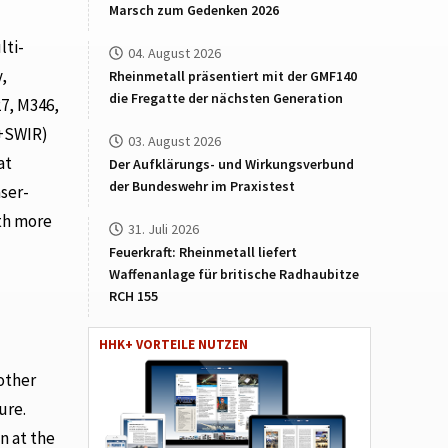
Marsch zum Gedenken 2026
lti-
04. August 2026
y,
Rheinmetall präsentiert mit der GMF140
die Fregatte der nächsten Generation
27, M346,
R+SWIR)
03. August 2026
at
Der Aufklärungs- und Wirkungsverbund
der Bundeswehr im Praxistest
aser-
ith more
31. Juli 2026
Feuerkraft: Rheinmetall liefert
Waffenanlage für britische Radhaubitze
RCH 155
HHK+ VORTEILE NUTZEN
 other
ure.
n at the