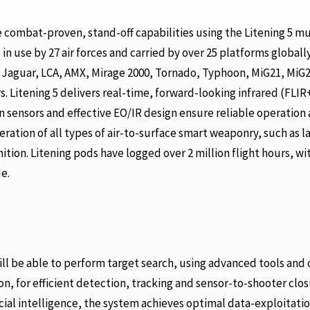
e combat-proven, stand-off capabilities using the Litening 5 mu
in use by 27 air forces and carried by over 25 platforms globall
52, Jaguar, LCA, AMX, Mirage 2000, Tornado, Typhoon, MiG21, MiG
s. Litening 5 delivers real-time, forward-looking infrared (FLI
n sensors and effective EO/IR design ensure reliable operation 
peration of all types of air-to-surface smart weaponry, such as l
on. Litening pods have logged over 2 million flight hours, w
e.
ill be able to perform target search, using advanced tools and
n, for efficient detection, tracking and sensor-to-shooter clos
cial intelligence, the system achieves optimal data-exploitatio