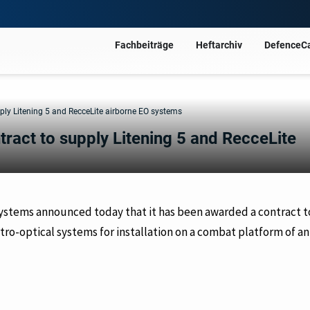
Fachbeiträge
Heftarchiv
DefenceC
ply Litening 5 and RecceLite airborne EO systems
ract to supply Litening 5 and RecceLite
Systems announced today that it has been awarded a contract t
ctro-optical systems
for installation on a combat platform of an