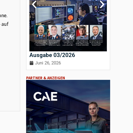
one.
– auf
Ausgabe 03/2026
Ausgab
Juni 26, 2026
April 3
PARTNER & ANZEIGEN