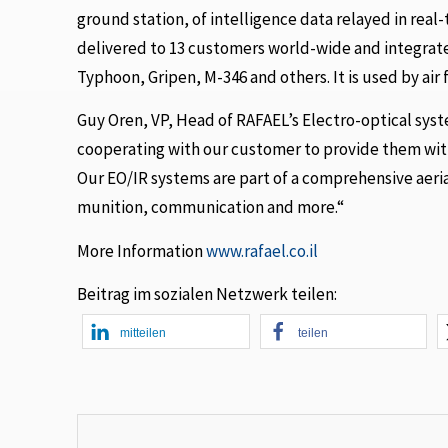
ground station, of intelligence data relayed in real
delivered to 13 customers world-wide and integrated
Typhoon, Gripen, M-346 and others. It is used by air
Guy Oren, VP, Head of RAFAEL’s Electro-optical syst
cooperating with our customer to provide them with
Our EO/IR systems are part of a comprehensive aerial
munition, communication and more.“
More Information
www.rafael.co.il
Beitrag im sozialen Netzwerk teilen:
mitteilen
teilen