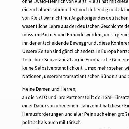
ohne Ewald-Heinrich von Kleist. Kleist hat mit dies
einem halben Jahrhundert noch lebendig und aktuell 
von Kleist war nicht nur Angehöriger des deutschen
wesentliche Lehre aus der deutschen Geschichte d
mussten Partner und Freunde werden, um so gemein
ihn der entscheidende Beweggrund, diese Konferenz
Unsere Zeiten sind gänzlich anders. In Europa herr
Teile ihrer Souveränität an die Europäische Gemein
keine Selbstverständlichkeit. Umso mehr stehen w
Nationen, unserem transatlantischen Bündnis und 
Meine Damen und Herren,
an die NATO und ihre Partner stellt der ISAF-Eins
einer Dauer von über einem Jahrzehnt hat dieser Ein
Herausforderungen und aller Pein auch einen groß
politisch als auch militärisch.