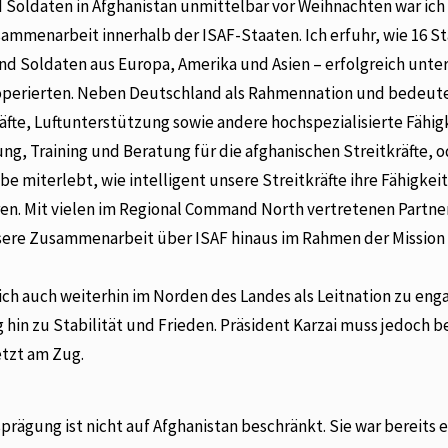
Soldaten in Afghanistan unmittelbar vor Weihnachten war ich 
ammenarbeit innerhalb der ISAF-Staaten. Ich erfuhr, wie 16 S
d Soldaten aus Europa, Amerika und Asien – erfolgreich unte
perierten. Neben Deutschland als Rahmennation und bedeu
äfte, Luftunterstützung sowie andere hochspezialisierte Fähig
ng, Training und Beratung für die afghanischen Streitkräfte, 
abe miterlebt, wie intelligent unsere Streitkräfte ihre Fähigke
n. Mit vielen im Regional Command North vertretenen Partne
nsere Zusammenarbeit über ISAF hinaus im Rahmen der Mission
ch auch weiterhin im Norden des Landes als Leitnation zu eng
in zu Stabilität und Frieden. Präsident Karzai muss jedoch be
etzt am Zug.
rägung ist nicht auf Afghanistan beschränkt. Sie war bereits e