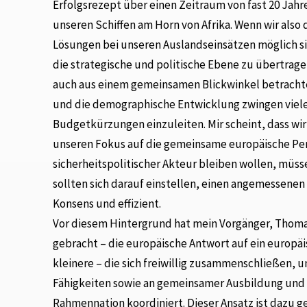
Erfolgsrezept über einen Zeitraum von fast 20 Jahr
unseren Schiffen am Horn von Afrika. Wenn wir also 
Lösungen bei unseren Auslandseinsätzen möglich sin
die strategische und politische Ebene zu übertrage
auch aus einem gemeinsamen Blickwinkel betrachten? 
und die demographische Entwicklung zwingen viel
Budgetkürzungen einzuleiten. Mir scheint, dass wir
unseren Fokus auf die gemeinsame europäische Pers
sicherheitspolitischer Akteur bleiben wollen, müs
sollten sich darauf einstellen, einen angemessene
Konsens und effizient.
Vor diesem Hintergrund hat mein Vorgänger, Thom
gebracht – die europäische Antwort auf ein europäi
kleinere – die sich freiwillig zusammenschließen,
Fähigkeiten sowie an gemeinsamer Ausbildung und 
Rahmennation koordiniert. Dieser Ansatz ist dazu g