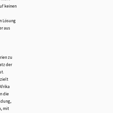
auf keinen
en Lösung
er aus
rien zu
atz der
st.
zielt
Afrika
in die
ildung,
, mit