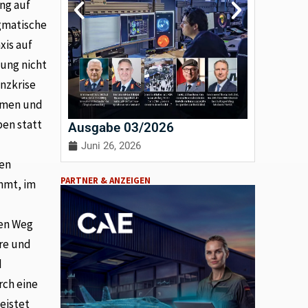
ung auf
agmatische
xis auf
nung nicht
anzkrise
ormen und
ben statt
Ausgabe 03/2026
Ausgab
Juni 26, 2026
April 3
ten
PARTNER & ANZEIGEN
immt, im
den Weg
ere und
d
rch eine
eistet