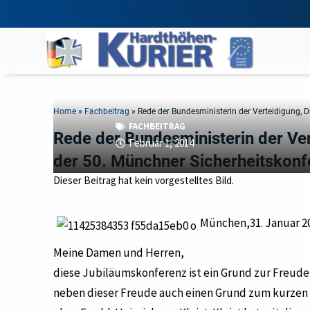
Home
»
Fachbeitrag
»
Rede der Bundesministerin der Verteidigung, D
FACHBEITRAG
Rede der Bundesministerin der Vert
Februar 1, 2014
der 50. Münchner Sicherheitskonf
Dieser Beitrag hat kein vorgestelltes Bild.
München,31. Januar 2
Meine Damen und Herren,
diese Jubiläumskonferenz ist ein Grund zur Freude, 
neben dieser Freude auch einen Grund zum kurzen I