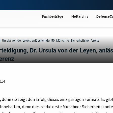
Fachbeiträge
Heftarchiv
DefenceC
r. Ursula von der Leyen, anlässlich der 50. Münchner Sicherheitskonferenz
eidigung, Dr. Ursula von der Leyen, anläs
erenz
014
denn sie zeigt den Erfolg dieses einzigartigen Formats. Es gib
nnehalten, denn dies ist die erste Münchner Sicherheitskonf