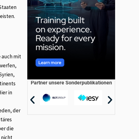
 Staaten
eisten.
e auch mit
 werfen,
Syrien,
Partner unsere Sonderpublikationen
tinents
ier in
jeden, der
itäres
ber die
 nicht