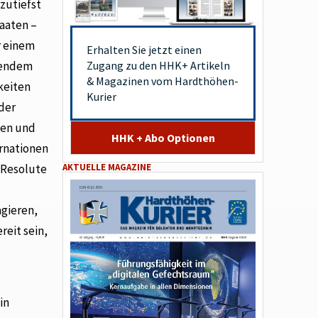
zutiefst
taaten –
r einem
Erhalten Sie jetzt einen
tendem
Zugang zu den HHK+ Artikeln
& Magazinen vom Hardthöhen-
keiten
Kurier
oder
iten und
HHK + Abo Optionen
rnationen
 Resolute
AKTUELLE MAGAZINE
agieren,
reit sein,
in