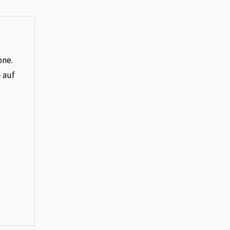
one.
– auf