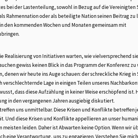
s bei der Lastenteilung, sowohl in Bezug auf die Vereinigten
als Rahmennation oder als beteiligte Nation seinen Beitrag zu l
t in den kommenden Wochen und Monaten gemeinsam mit
ubringen.
ie Realisierung von Initiativen warten, wie vielversprechend si
brauchen gewiss keinen Blick in das Programm der Konferenz zu
, denen wir heute ins Auge schauen: der schreckliche Krieg in 
ch verschlechternde Lage in einigen Teilen unseres Nachbarkon
usst, dass diese Aufzählung in keiner Weise erschöpfend ist. H
ng in den vergangenen Jahren ausgiebig diskutiert.
etreffen uns unmittelbar. Diese Krisen und Konflikte betreffen 
ität. Und diese Krisen und Konflikte appellieren an unser human
am meisten leiden. Daher ist Abwarten keine Option. Wenn wir ü
ch eine Verantwortung, uns zu engagieren. Verstehen Sie mich