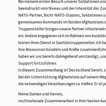
Bei meinem ersten Besuch unserer Soldatinnen und 
beeindruckt vom Niveau und der Intensität der Zus
NATO-Partner, Nicht-NATO-Staaten, Soldatinnen un
gemeinsamen Kommando im Norden Afghanistans o
Truppensteller bringen unsere Partner Infanteriekr
ein. Andere engagieren sich im Rahmen von Ausbildu
leisten ihren Dienst in Sanitätstruppenteilen. Ich h
ihre Ressourcen bündeln und Kräfte zusammenführe
haben wir uns bereits dahingehend verständigt, u
Support fortzuführen.
In diesem Zusammenhang ist Deutschland bereit, si
bei der Unterstützung Afghanistans auf seinem Weg h
die notwendigen Vereinbarungen zu treffen. Er ist j
Meine Damen und Herren,
multinationale Zusammenarbeit in ihrer besten Ausp