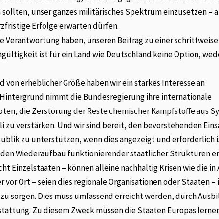
n sollten, unser ganzes militärisches Spektrum einzusetzen – 
zfristige Erfolge erwarten dürfen.
ie Verantwortung haben, unseren Beitrag zu einer schrittweis
hgültigkeit ist für ein Land wie Deutschland keine Option, wed
d von erheblicher Größe haben wir ein starkes Interesse an
m Hintergrund nimmt die Bundesregierung ihre internationale
ten, die Zerstörung der Reste chemischer Kampfstoffe aus Sy
ali zu verstärken. Und wir sind bereit, den bevorstehenden Eins
ublik zu unterstützen, wenn dies angezeigt und erforderlich i
h den Wiederaufbau funktionierender staatlicher Strukturen er
ht Einzelstaaten – können alleine nachhaltig Krisen wie die in 
er vor Ort – seien dies regionale Organisationen oder Staaten – 
it zu sorgen. Dies muss umfassend erreicht werden, durch Ausb
usstattung. Zu diesem Zweck müssen die Staaten Europas lernen