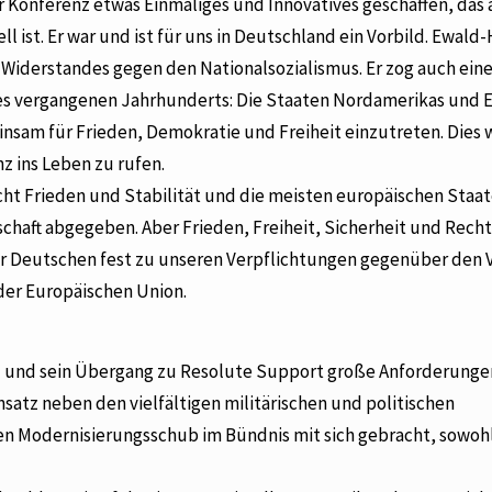
er Konferenz etwas Einmaliges und Innovatives geschaffen, das
ist. Er war und ist für uns in Deutschland ein Vorbild. Ewald-
 Widerstandes gegen den Nationalsozialismus. Er zog auch ein
es vergangenen Jahrhunderts: Die Staaten Nordamerikas und 
sam für Frieden, Demokratie und Freiheit einzutreten. Dies w
 ins Leben zu rufen.
scht Frieden und Stabilität und die meisten europäischen Staa
schaft abgegeben. Aber Frieden, Freiheit, Sicherheit und Recht
ir Deutschen fest zu unseren Verpflichtungen gegenüber den 
der Europäischen Union.
atz und sein Übergang zu Resolute Support große Anforderungen
satz neben den vielfältigen militärischen und politischen
en Modernisierungsschub im Bündnis mit sich gebracht, sowoh