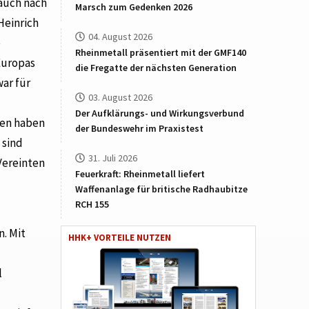
 auch nach
Marsch zum Gedenken 2026
Heinrich
04. August 2026
e
Rheinmetall präsentiert mit der GMF140
Europas
die Fregatte der nächsten Generation
ar für
03. August 2026
Der Aufklärungs- und Wirkungsverbund
ten haben
der Bundeswehr im Praxistest
 sind
31. Juli 2026
Vereinten
Feuerkraft: Rheinmetall liefert
Waffenanlage für britische Radhaubitze
RCH 155
. Mit
HHK+ VORTEILE NUTZEN
l