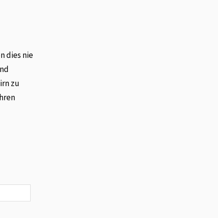
n dies nie
und
irn zu
Ehren