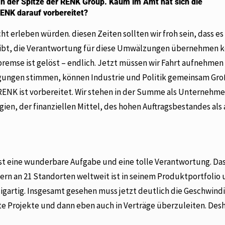
 an der Spitze der RENK Group. Kaum im Amt hat sich die
RENK darauf vorbereitet?
ht erleben würden. diesen Zeiten sollten wir froh sein, dass es 
ibt, die Verantwortung für diese Umwälzungen übernehmen 
lbremse ist gelöst – endlich. Jetzt müssen wir Fahrt aufnehmen
ngen stimmen, können Industrie und Politik gemeinsam Gr
 RENK ist vorbereitet. Wir stehen in der Summe als Unternehm
gien, der finanziellen Mittel, des hohen Auftragsbestandes als
ist eine wunderbare Aufgabe und eine tolle Verantwortung. Da
ern an 21 Standorten weltweit ist in seinem Produktportfolio
zigartig. Insgesamt gesehen muss jetzt deutlich die Geschwind
 Projekte und dann eben auch in Verträge überzuleiten. Des