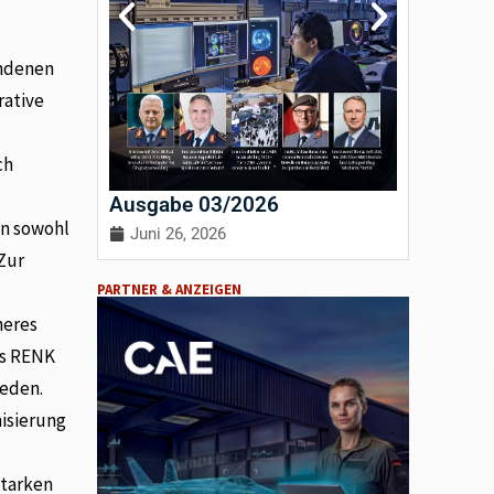
andenen
rative
ch
Ausgabe 03/2026
Ausgab
en sowohl
Juni 26, 2026
April 3
 Zur
PARTNER & ANZEIGEN
heres
ls RENK
reden.
isierung
starken