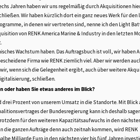
 sechs Jahren haben wir uns regelmäßig durch Akquisitionen hie
schließen. Wir haben kürzlich dort ein ganz neues Werk für den 
rogramme, in denen wir vertreten sind, nenne ich den Light Bat
uisition von RENK America Marine & Industry in den letzten 
.
nisches Wachstum haben. Das Auftragsbuch ist voll, wir haben A
e bescheidene Firma wie RENK ziemlich viel. Aber wir werden auc
ir, wenn sich die Gelegenheit ergibt, auch über weitere Akqu
italisierung, schließen.
n oder haben Sie etwas anderes im Blick?
d drei Prozent von unserem Umsatz in die Standorte. Mit Blick 
litionsvertrages der Bundesregierung kann ich deshalb sagen
r trotzdem für den weiteren Kapazitätsaufwuchs in den nächste
enn die ganzen Aufträge denn auch zeitnah kommen, wird RENK
e Milliarde Euro in den nächsten vier bis fünf Jahren investi