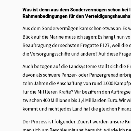
Was ist denn aus dem Sondervermögen schon bei 
Rahmenbedingungen für den Verteidigungshaushalt
Aus dem Sondervermögen kam schon etwas an. Es wa
Blick auf die Marine muss ich sagen: Es hängt nun v
Beauftragung der sechsten Fregatte F127, weil die
die Versorgungsschiffe und andere? Auf diese Frag
Auch bezogen auf die Landsysteme stellt sich die Fr
davon als schwere Panzer- oder Panzergrenadierbr
zehn Jahren die Anschaffung von rund 1.000 Kampfp
für die Mittleren Kräfte? Wir beziffern den Auftr
zwischen 400 Millionen bis 1,4 Milliarden Euro. Wi
kommt und nicht jedes Land hat die gleichen Finan
Der Prozess ist folgender: Zuerst werden unsere K
man sich um Beschleunigung bemüht, würde ich pers