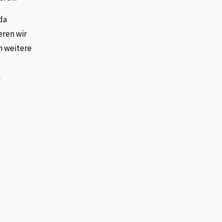
da
eren wir
n weitere
n