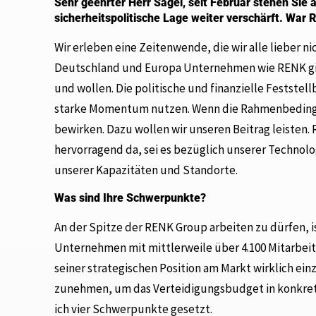
Sehr geehrter Herr Sagel, seit Februar stehen Sie
sicherheitspolitische Lage weiter verschärft. War 
Wir erleben eine Zeitenwende, die wir alle lieber nic
Deutschland und Europa Unternehmen wie RENK g
und wollen. Die politische und finanzielle Feststel
starke Momentum nutzen. Wenn die Rahmenbedingu
bewirken. Dazu wollen wir unseren Beitrag leisten.
hervorragend da, sei es bezüglich unserer Technolo
unserer Kapazitäten und Standorte.
Was sind Ihre Schwerpunkte?
An der Spitze der RENK Group arbeiten zu dürfen, 
Unternehmen mit mittlerweile über 4.100 Mitarbeit
seiner strategischen Position am Markt wirklich ein
zunehmen, um das Verteidigungsbudget in konkrete
ich vier Schwerpunkte gesetzt.