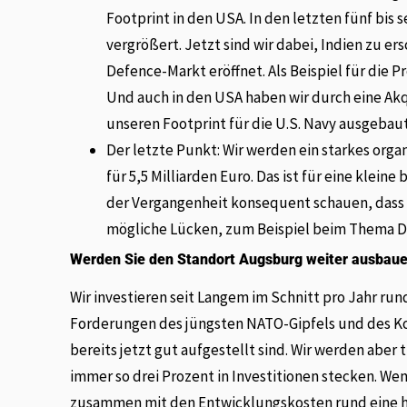
Footprint in den USA. In den letzten fünf bis
vergrößert. Jetzt sind wir dabei, Indien zu er
Defence-Markt eröffnet. Als Beispiel für die P
Und auch in den USA haben wir durch eine Akq
unseren Footprint für die U.S. Navy ausgebaut
Der letzte Punkt: Wir werden ein starkes orga
für 5,5 Milliarden Euro. Das ist für eine klein
der Vergangenheit konsequent schauen, dass w
mögliche Lücken, zum Beispiel beim Thema Dig
Werden Sie den Standort Augsburg weiter ausbaue
Wir investieren seit Langem im Schnitt pro Jahr run
Forderungen des jüngsten NATO-Gipfels und des Koa
bereits jetzt gut aufgestellt sind. Wir werden abe
immer so drei Prozent in Investitionen stecken. W
zusammen mit den Entwicklungskosten rund eine halb