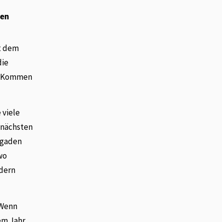
uen
t dem
die
t? Kommen
 viele
 nächsten
igaden
wo
ndern
 Wenn
em Jahr.