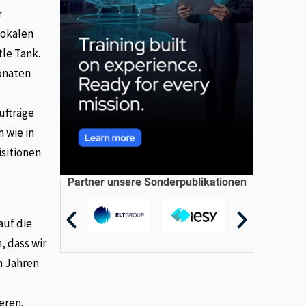
r
lokalen
tle Tank.
Monaten
ufträge
h wie in
isitionen
Partner unsere Sonderpublikationen
auf die
, dass wir
n Jahren
eren.