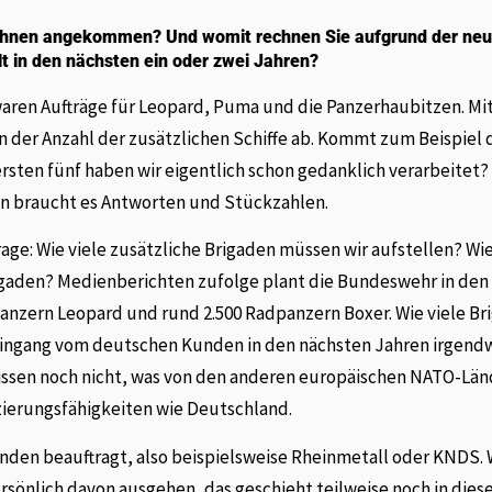
Ihnen angekommen? Und womit rechnen Sie aufgrund der ne
 in den nächsten ein oder zwei Jahren?
ren Aufträge für Leopard, Puma und die Panzerhaubitzen. Mi
on der Anzahl der zusätzlichen Schiffe ab. Kommt zum Beispiel 
 ersten fünf haben wir eigentlich schon gedanklich verarbeite
en braucht es Antworten und Stückzahlen.
age: Wie viele zusätzliche Brigaden müssen wir aufstellen? Wie
igaden? Medienberichten zufolge plant die Bundeswehr in den
anzern Leopard und rund 2.500 Radpanzern Boxer. Wie viele Br
agseingang vom deutschen Kunden in den nächsten Jahren irgend
r wissen noch nicht, was von den anderen europäischen NATO-Lä
zierungsfähigkeiten wie Deutschland.
unden beauftragt, also beispielsweise Rheinmetall oder KNDS.
önlich davon ausgehen, das geschieht teilweise noch in dies