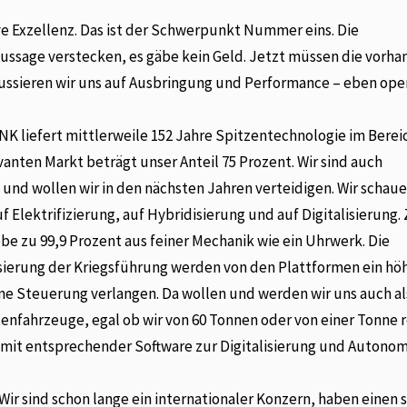
ve Exzellenz. Das ist der Schwerpunkt Nummer eins. Die
 Aussage verstecken, es gäbe kein Geld. Jetzt müssen die vorh
ussieren wir uns auf Ausbringung und Performance – eben ope
NK liefert mittlerweile 152 Jahre Spitzentechnologie im Berei
anten Markt beträgt unser Anteil 75 Prozent. Wir sind auch
 und wollen wir in den nächsten Jahren verteidigen. Wir schau
 Elektrifizierung, auf Hybridisierung und auf Digitalisierung.
be zu 99,9 Prozent aus feiner Mechanik wie ein Uhrwerk. Die
isierung der Kriegsführung werden von den Plattformen ein hö
ne Steuerung verlangen. Da wollen und werden wir uns auch a
ttenfahrzeuge, egal ob wir von 60 Tonnen oder von einer Tonne 
 mit entsprechender Software zur Digitalisierung und Autonom
. Wir sind schon lange ein internationaler Konzern, haben einen 