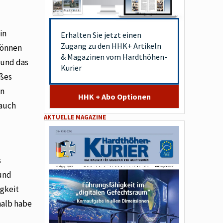
in
Erhalten Sie jetzt einen
Zugang zu den HHK+ Artikeln
können
& Magazinen vom Hardthöhen-
 und das
Kurier
oßes
en
HHK + Abo Optionen
 auch
AKTUELLE MAGAZINE
s
 und
igkeit
halb habe