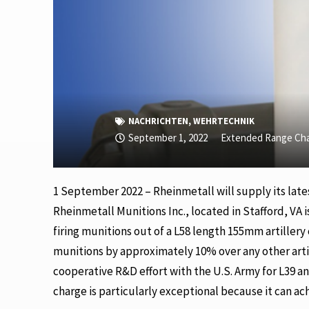
NACHRICHTEN
,
WEHRTECHNIK
September 1, 2022
Extended Range Ch
1 September 2022 – Rheinmetall will supply its late
Rheinmetall Munitions Inc., located in Stafford, VA 
firing munitions out of a L58 length 155mm artiller
munitions by approximately 10% over any other artil
cooperative R&D effort with the U.S. Army for L39 
charge is particularly exceptional because it can a