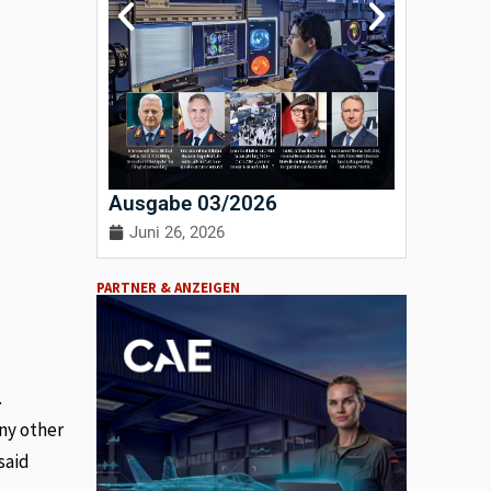
Ausgabe 03/2026
Ausgab
Juni 26, 2026
April 3
PARTNER & ANZEIGEN
.
any other
said