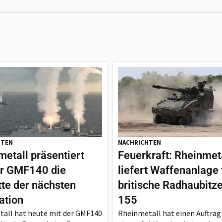
HTEN
NACHRICHTEN
etall präsentiert
Feuerkraft: Rheinmet
er GMF140 die
liefert Waffenanlage 
tte der nächsten
britische Radhaubitz
ation
155
all hat heute mit der GMF140
Rheinmetall hat einen Auftrag