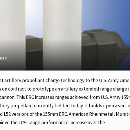
arge
st artillery propellant charge technology to the U.S. Army. Ame
is on contract to prototype an artillery extended range charge 
y cannon. This ERC increases ranges achieved from U.S. Army 1
lery propellant currently fielded today. It builds upon a succ
and L52 versions of the 155mm ERC. American Rheinmetall Muniti
chieve the 10% range performance increase over the