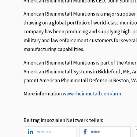
American Rheinmetall Munitions CEO, John Somich.
American Rheinmetall Munitions is a major supplier
drawing on a global portfolio of world-class muniti
company has been producing and supplying high-per
military and law enforcement customers for several 
manufacturing capabilities.
American Rheinmetall Munitions is part of the Amer
American Rheinmetall Systems in Biddeford, ME, Ame
parent American Rheinmetall Defense in Reston, VA
More information
www.rheinmetall.com/arm
Beitrag im sozialen Netzwerk teilen:
mitteilen
teilen