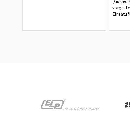
(Guided M
vorgeste
Einsatzfl