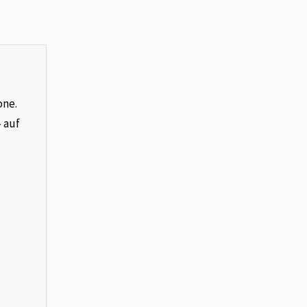
one.
– auf