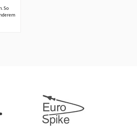
n. So
anderem