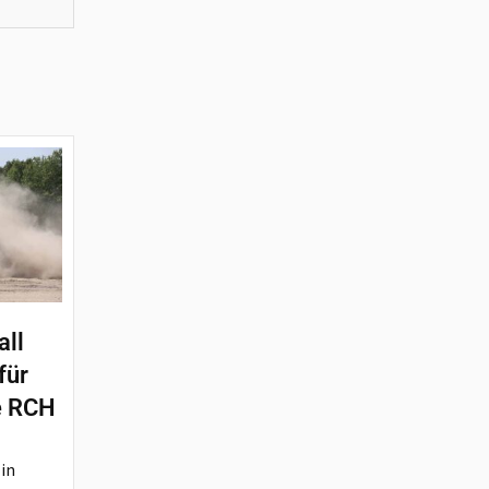
all
für
e RCH
 in