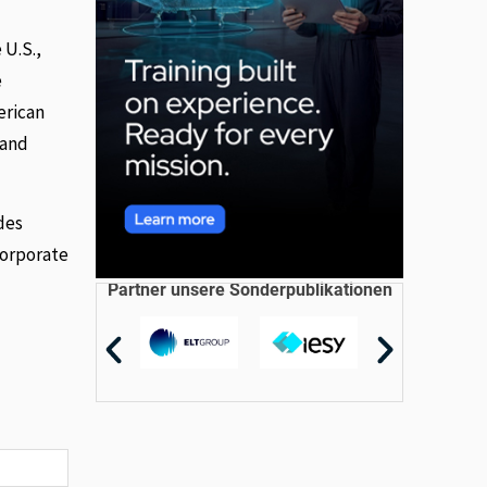
 U.S.,
e
erican
 and
des
corporate
Partner unsere Sonderpublikationen