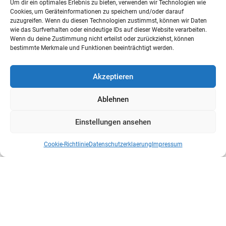
Um dir ein optimales Erlebnis zu bieten, verwenden wir Technologien wie
an einem technologischen Wendepunkt. Während die
Cookies, um Geräteinformationen zu speichern und/oder darauf
Drohnendebatte vor einem Jahrzehnt noch als...
zuzugreifen. Wenn du diesen Technologien zustimmst, können wir Daten
wie das Surfverhalten oder eindeutige IDs auf dieser Website verarbeiten.
Wenn du deine Zustimmung nicht erteilst oder zurückziehst, können
bestimmte Merkmale und Funktionen beeinträchtigt werden.
Akzeptieren
Ablehnen
Einstellungen ansehen
Cookie-Richtlinie
Datenschutzerklaerung
Impressum