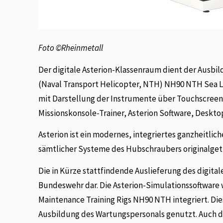
Foto ©Rheinmetall
Der digitale Asterion-Klassenraum dient der Ausb
(Naval Transport Helicopter, NTH) NH90 NTH Sea Li
mit Darstellung der Instrumente über Touchscreen
Missionskonsole-Trainer, Asterion Software, Deskto
Asterion ist ein modernes, integriertes ganzheitlich
sämtlicher Systeme des Hubschraubers originalgetre
Die in Kürze stattfindende Auslieferung des digital
Bundeswehr dar. Die Asterion-Simulationssoftware w
Maintenance Training Rigs NH90 NTH integriert. Die
Ausbildung des Wartungspersonals genutzt. Auch d