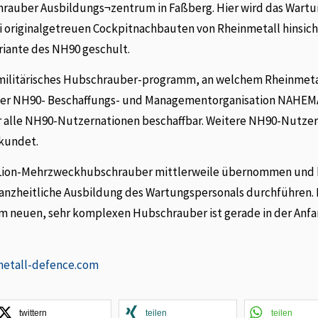
rauber Ausbildungs¬zentrum in Faßberg. Hier wird das Wartu
i originalgetreuen Cockpitnachbauten von Rheinmetall hinsich
iante des NH90 geschult.
 militärisches Hubschrauber-programm, an welchem Rheinmeta
ei der NH90- Beschaffungs- und Managementorganisation NAHEMA
ür alle NH90-Nutzernationen beschaffbar. Weitere NH90-Nutze
bekundet.
a Lion-Mehrzweckhubschrauber mittlerweile übernommen und 
ganzheitliche Ausbildung des Wartungspersonals durchführen. 
m neuen, sehr komplexen Hubschrauber ist gerade in der Anf
etall-defence.com
twittern
teilen
teilen