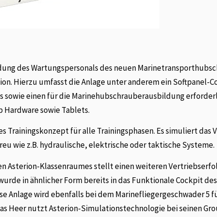
ildung des Wartungspersonals des neuen Marinetransporthubs
on. Hierzu umfasst die Anlage unter anderem ein Softpanel-C
s sowie einen für die Marinehubschrauberausbildung erforder
p Hardware sowie Tablets.
es Trainingskonzept für alle Trainingsphasen. Es simuliert das 
u wie z.B. hydraulische, elektrische oder taktische Systeme.
en Asterion-Klassenraumes stellt einen weiteren Vertriebserfol
urde in ähnlicher Form bereits in das Funktionale Cockpit de
se Anlage wird ebenfalls bei dem Marinefliegergeschwader 5 fü
as Heer nutzt Asterion-Simulationstechnologie bei seinen Gr