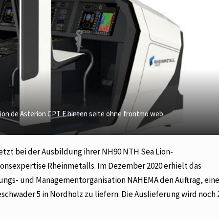
erion de Asterion CPT E hinten seite ohne frontmo web
setzt bei der Ausbildung ihrer NH90 NTH Sea Lion-
nsexpertise Rheinmetalls. Im Dezember 2020 erhielt das
ungs- und Managementorganisation NAHEMA den Auftrag, ein
chwader 5 in Nordholz zu liefern. Die Auslieferung wird noch 