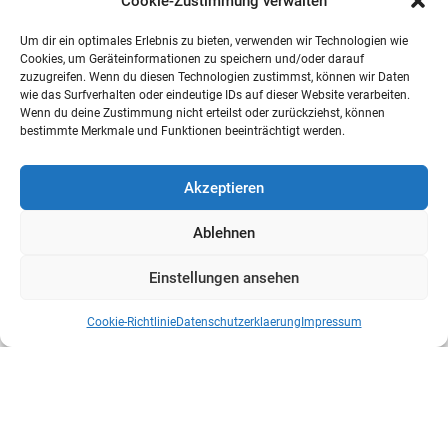
Cookie-Zustimmung verwalten
zweiter Fortschreibung
Um dir ein optimales Erlebnis zu bieten, verwenden wir Technologien wie
Die russische Invasion in die Ukraine im Februar 2022 hat
Cookies, um Geräteinformationen zu speichern und/oder darauf
gezeigt: Wir müssen unsere Fähigkeiten zur
zuzugreifen. Wenn du diesen Technologien zustimmst, können wir Daten
wie das Surfverhalten oder eindeutige IDs auf dieser Website verarbeiten.
Abschreckung und Verteidigung...
Wenn du deine Zustimmung nicht erteilst oder zurückziehst, können
bestimmte Merkmale und Funktionen beeinträchtigt werden.
Akzeptieren
Ablehnen
Einstellungen ansehen
Cookie-Richtlinie
Datenschutzerklaerung
Impressum
BUNDESWEHR
Der Aufklärungs- und
Wirkungsverbund der Bundeswehr im