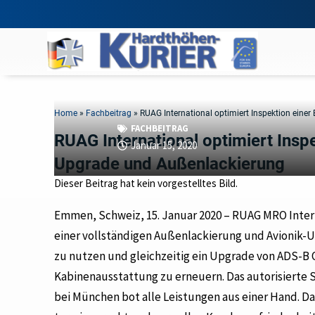
Home
»
Fachbeitrag
»
RUAG International optimiert Inspektion ein
FACHBEITRAG
RUAG International optimiert Insp
Januar 15, 2020
Upgrade und Außenlackierung
Dieser Beitrag hat kein vorgestelltes Bild.
Emmen, Schweiz, 15. Januar 2020 – RUAG MRO Intern
einer vollständigen Außenlackierung und Avionik-U
zu nutzen und gleichzeitig ein Upgrade von ADS-B
Kabinenausstattung zu erneuern. Das autorisierte
bei München bot alle Leistungen aus einer Hand. D