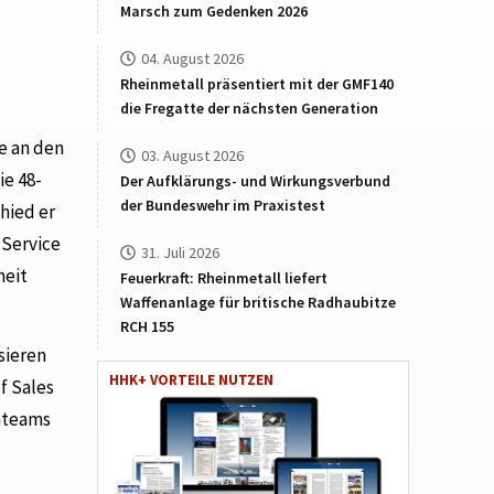
Marsch zum Gedenken 2026
04. August 2026
Rheinmetall präsentiert mit der GMF140
die Fregatte der nächsten Generation
e an den
03. August 2026
ie 48-
Der Aufklärungs- und Wirkungsverbund
der Bundeswehr im Praxistest
hied er
 Service
31. Juli 2026
heit
Feuerkraft: Rheinmetall liefert
Waffenanlage für britische Radhaubitze
RCH 155
sieren
HHK+ VORTEILE NUTZEN
f Sales
nteams