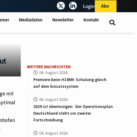
Login
Abo
areer
Mediadaten
Newsletter
Kontakt
ut
WEITERE NACHRICHTEN
06. August 2026
Premiere beim H145M: Schulung gleich
auf dem Einsatzsystem
age mit
06. August 2026
optimal
2029 ist übermorgen: Der Operationsplan
Deutschland steht vor zweiter
enhofen
Fortschreibung
t
04. August 2026