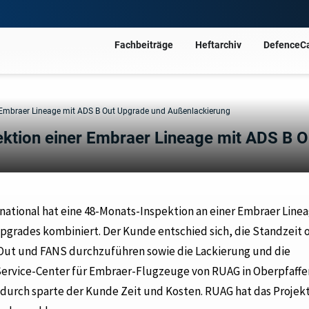
Fachbeiträge
Heftarchiv
DefenceC
er Embraer Lineage mit ADS B Out Upgrade und Außenlackierung
ektion einer Embraer Lineage mit ADS B O
ational hat eine 48-Monats-Inspektion an einer Embraer Line
pgrades kombiniert. Der Kunde entschied sich, die Standzeit 
 Out und FANS durchzuführen sowie die Lackierung und die
 Service-Center für Embraer-Flugzeuge von RUAG in Oberpfaff
adurch sparte der Kunde Zeit und Kosten. RUAG hat das Projek