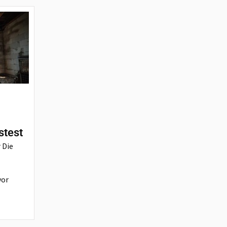
stest
 Die
vor