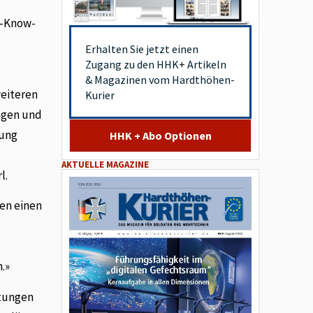
e
g-Know-
Erhalten Sie jetzt einen
Zugang zu den HHK+ Artikeln
& Magazinen vom Hardthöhen-
weiteren
Kurier
ungen und
rung
HHK + Abo Optionen
AKTUELLE MAGAZINE
l.
en einen
.»
stungen