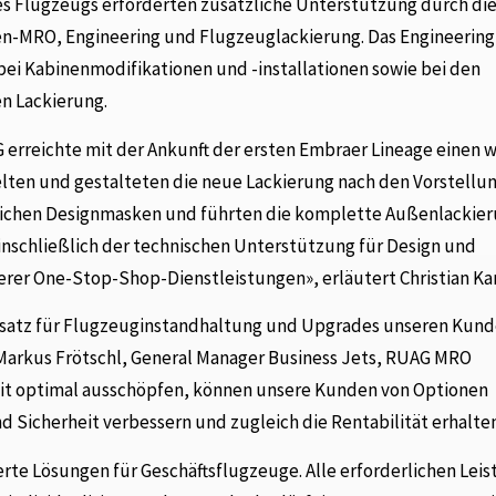
es Flugzeugs erforderten zusätzliche Unterstützung durch di
n-MRO, Engineering und Flugzeuglackierung. Das Engineerin
 bei Kabinenmodifikationen und -installationen sowie bei den
n Lackierung.
erreichte mit der Ankunft der ersten Embraer Lineage einen 
elten und gestalteten die neue Lackierung nach den Vorstell
lichen Designmasken und führten die komplette Außenlackie
einschließlich der technischen Unterstützung für Design und
rer One-Stop-Shop-Dienstleistungen», erläutert Christian Kar
nsatz für Flugzeuginstandhaltung und Upgrades unseren Kund
t Markus Frötschl, General Manager Business Jets, RUAG MRO
zeit optimal ausschöpfen, können unsere Kunden von Optionen
nd Sicherheit verbessern und zugleich die Rentabilität erhalten
ierte Lösungen für Geschäftsflugzeuge. Alle erforderlichen Lei