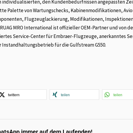
h individualisierten, den Kundenbedürfnissen angepassten Ze
ette Palette von Wartungschecks, Kabinenmodifikationen, Avio
nenten, Flugzeuglackierung, Modifikationen, Inspektionen
RUAG MRO International ist offizieller OEM-Partner und von de
iertes Service-Center für Embraer-Flugzeuge, anerkanntes Se
r Instandhaltungsbetrieb für die Gulfstream G550.
twittern
teilen
teilen
hatsApp immer auf dem Laufenden!