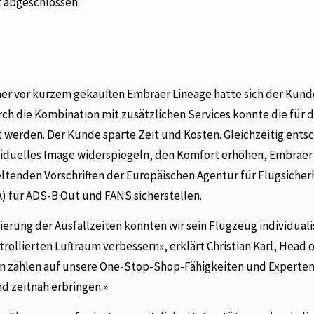
 abgeschlossen.
er vor kurzem gekauften Embraer Lineage hatte sich der Kund
 die Kombination mit zusätzlichen Services konnte die für d
 werden. Der Kunde sparte Zeit und Kosten. Gleichzeitig entsc
ividuelles Image widerspiegeln, den Komfort erhöhen, Embraer
geltenden Vorschriften der Europäischen Agentur für Flugsicher
A) für ADS-B Out und FANS sicherstellen.
rung der Ausfallzeiten konnten wir sein Flugzeug individuali
rollierten Luftraum verbessern», erklärt Christian Karl, Head o
en zählen auf unsere One-Stop-Shop-Fähigkeiten und Experte
nd zeitnah erbringen.»