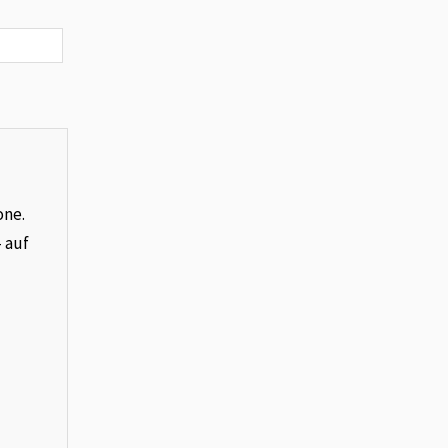
one.
– auf