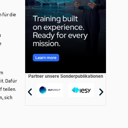
 für die
u
e
Im
Partner unsere Sonderpublikationen
t. Dafür
 teilen.
, sich