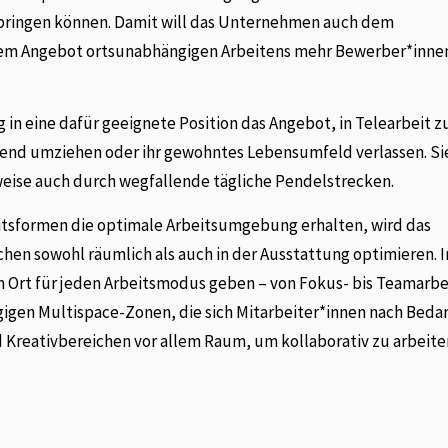
g bringen können. Damit will das Unternehmen auch dem
dem Angebot ortsunabhängigen Arbeitens mehr Bewerber*innen
 in eine dafür geeignete Position das Angebot, in Telearbeit z
gend umziehen oder ihr gewohntes Lebensumfeld verlassen. Si
eise auch durch wegfallende tägliche Pendelstrecken.
eitsformen die optimale Arbeitsumgebung erhalten, wird das
hen sowohl räumlich als auch in der Ausstattung optimieren. 
 Ort für jeden Arbeitsmodus geben – von Fokus- bis Teamarbei
gen Multispace-Zonen, die sich Mitarbeiter*innen nach Bedarf
 Kreativbereichen vor allem Raum, um kollaborativ zu arbeiten