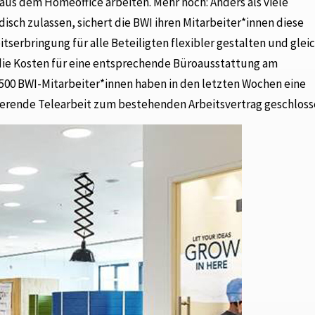
 aus dem Homeoffice arbeiten. Mehr noch: Anders als viele
isch zulassen, sichert die BWI ihren Mitarbeiter*innen diese
eitserbringung für alle Beteiligten flexibler gestalten und glei
e die Kosten für eine entsprechende Büroausstattung am
6.500 BWI-Mitarbeiter*innen haben in den letzten Wochen eine
ierende Telearbeit zum bestehenden Arbeitsvertrag geschloss