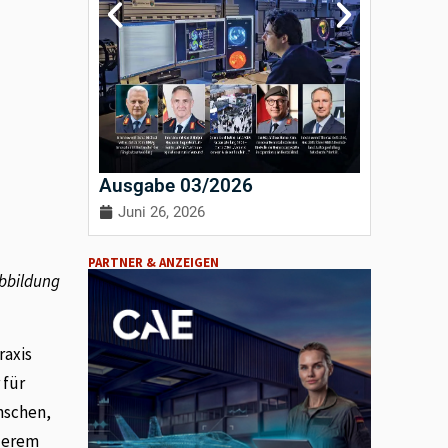
Ausgabe 03/2026
Ausgab
Juni 26, 2026
April 3
PARTNER & ANZEIGEN
Abbildung
raxis
 für
nschen,
nderem