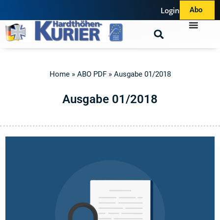
Login
Abo
Home
»
ABO PDF
»
Ausgabe 01/2018
A
u
s
g
a
b
e
0
1
/
2
0
1
8