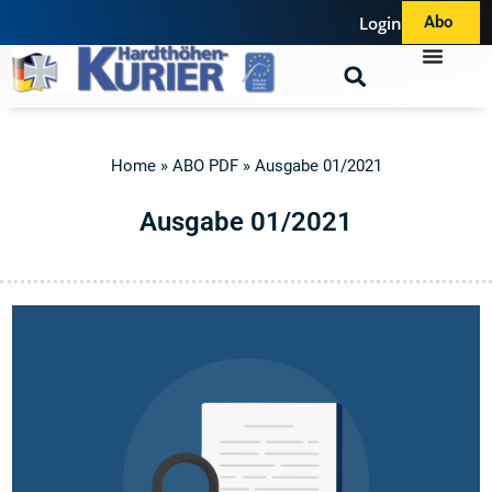
Login
Abo
Home
»
ABO PDF
»
Ausgabe 01/2021
A
u
s
g
a
b
e
0
1
/
2
0
2
1