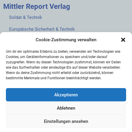
Mittler Report Verlag
Soldat & Technik
Europäische Sicherheit & Technik
Cookie-Zustimmung verwalten
European Security & Defence
Um dir ein optimales Erlebnis zu bieten, verwenden wir Technologien wie
MarineForum
Cookies, um Geräteinformationen zu speichern und/oder darauf
zuzugreifen. Wenn du diesen Technologien zustimmst, können wir Daten
Verlagswebsite
wie das Surfverhalten oder eindeutige IDs auf dieser Website verarbeiten.
Wenn du deine Zustimmung nicht erteilst oder zurückziehst, können
Mittler Report Shop
bestimmte Merkmale und Funktionen beeinträchtigt werden.
Akzeptieren
Ablehnen
© 2026 Mittler Report Verlag GmbH
Einstellungen ansehen
AGB
Abo-AGB
Cookie-Richtlinie (EU)
Datenschutz