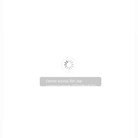
Cannot access file! /wp-
content/uploads/2023/08/AFCEA-
2-2018-Lo-13.pdf