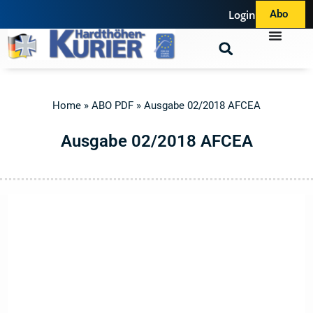
Login
Abo
Home
»
ABO PDF
»
Ausgabe 02/2018 AFCEA
A
u
s
g
a
b
e
0
2
/
2
0
1
8
A
F
C
E
A