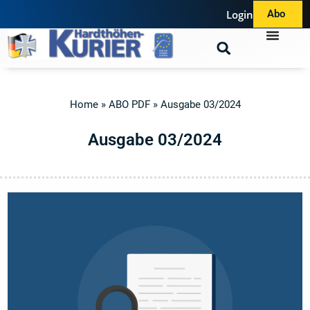
Login
Abo
Home
»
ABO PDF
»
Ausgabe 03/2024
A
u
s
g
a
b
e
0
3
/
2
0
2
4