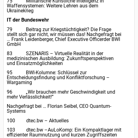
75 Militärische Künstliche Intelligenz in
Waffensystemen: Weitere Lehren aus dem
Ukrainekrieg
IT der Bundeswehr
79 Beitrag zur Kriegstüchtigkeit? Die Frage
stellt sich gar nicht, wir müssen das! Nachgefragt bei
… Frank Leidenberger, Chief Executive Officerder BWI
GmbH
83 SZENARIS – Virtuelle Realität in der
medizinischen Ausbildung: Zukunftsperspektiven
und Einsatzmöglichkeiten
95 BWI-Kolumne: Schlüssel zur
Entscheidungsfindung und Konfliktforschung –
Wargaming
96 „Wir brauchen mehr Geschwindigkeit und
mehr Verlässlichkeit!”
Nachgefragt bei … Florian Seibel, CEO Quantum-
Systems
100 dtec.bw – Aktuelles
103 dtec.bw –AuLoKomp: Ein Kompaktlager mit
effizienter Raumnutzung und kurzen Zugriffszeiten