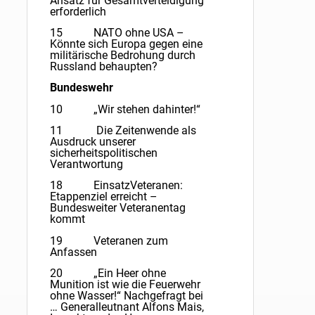
Ansatz für Gesamtverteidigung
erforderlich
15 NATO ohne USA –
Könnte sich Europa gegen eine
militärische Bedrohung durch
Russland behaupten?
Bundeswehr
10 „Wir stehen dahinter!“
11 Die Zeitenwende als
Ausdruck unserer
sicherheitspolitischen
Verantwortung
18 EinsatzVeteranen:
Etappenziel erreicht –
Bundesweiter Veteranentag
kommt
19 Veteranen zum
Anfassen
20 „Ein Heer ohne
Munition ist wie die Feuerwehr
ohne Wasser!“ Nachgefragt bei
… Generalleutnant Alfons Mais,