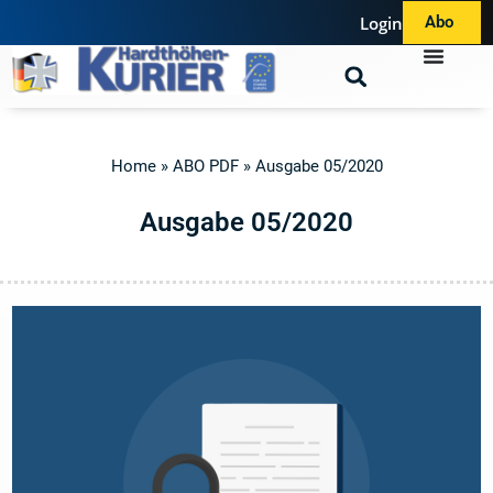
Login
Abo
Home
»
ABO PDF
»
Ausgabe 05/2020
A
u
s
g
a
b
e
0
5
/
2
0
2
0