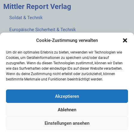
Mittler Report Verlag
Soldat & Technik
Europäische Sicherheit & Technik
Cookie-Zustimmung verwalten
European Security & Defence
Um dir ein optimales Erlebnis zu bieten, verwenden wir Technologien wie
MarineForum
Cookies, um Geräteinformationen zu speichern und/oder darauf
zuzugreifen. Wenn du diesen Technologien zustimmst, können wir Daten
Verlagswebsite
wie das Surfverhalten oder eindeutige IDs auf dieser Website verarbeiten.
Wenn du deine Zustimmung nicht erteilst oder zurückziehst, können
Mittler Report Shop
bestimmte Merkmale und Funktionen beeinträchtigt werden.
Akzeptieren
Ablehnen
© 2026 Mittler Report Verlag GmbH
Einstellungen ansehen
AGB
Abo-AGB
Cookie-Richtlinie (EU)
Datenschutz