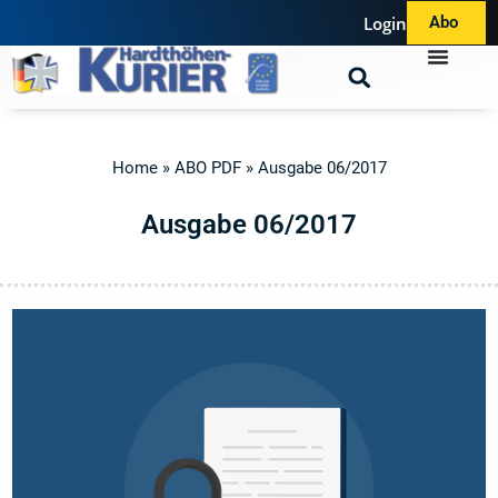
Login
Abo
Home
»
ABO PDF
»
Ausgabe 06/2017
A
u
s
g
a
b
e
0
6
/
2
0
1
7