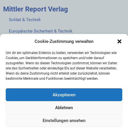
Mittler Report Verlag
Soldat & Technik
Europäische Sicherheit & Technik
Cookie-Zustimmung verwalten
European Security & Defence
Um dir ein optimales Erlebnis zu bieten, verwenden wir Technologien wie
MarineForum
Cookies, um Geräteinformationen zu speichern und/oder darauf
zuzugreifen. Wenn du diesen Technologien zustimmst, können wir Daten
Verlagswebsite
wie das Surfverhalten oder eindeutige IDs auf dieser Website verarbeiten.
Wenn du deine Zustimmung nicht erteilst oder zurückziehst, können
Mittler Report Shop
bestimmte Merkmale und Funktionen beeinträchtigt werden.
Akzeptieren
Ablehnen
© 2026 Mittler Report Verlag GmbH
Einstellungen ansehen
AGB
Abo-AGB
Cookie-Richtlinie (EU)
Datenschutz