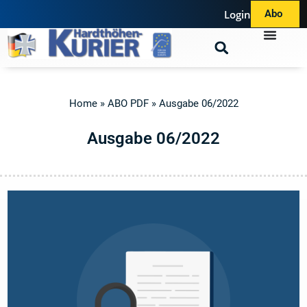
Login
Abo
Home
»
ABO PDF
»
Ausgabe 06/2022
A
u
s
g
a
b
e
0
6
/
2
0
2
2