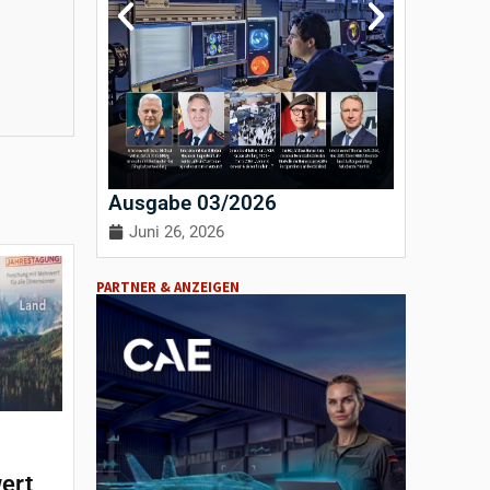
Ausgabe 03/2026
Ausgab
Juni 26, 2026
April 3
PARTNER & ANZEIGEN
ert