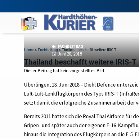
FACHBEITRAG
Home
»
Fachbeitrag
»
Thailand beschafft weitere IRIS-T
Juni 20, 2018
Thailand beschafft weitere IRIS-T
Dieser Beitrag hat kein vorgestelltes Bild.
Überlingen, 18. Juni 2018 – Diehl Defence unterzeic
Luft-Luft-Lenkflugkörpern des Typs IRIS-T (InfraRe
setzt damit die erfolgreiche Zusammenarbeit der v
Bereits 2011 hatte sich die Royal Thai Airforce fü
Gripen- und später auch der eigenen F-16-Kampffl
hinaus die Integration des Flugkörpers an die F-5-