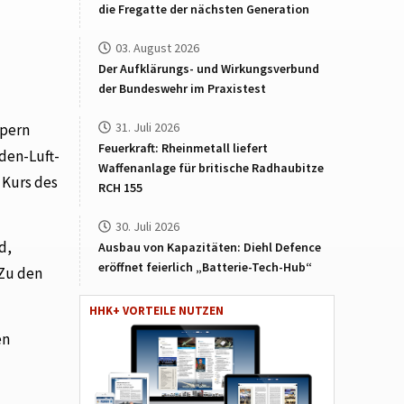
die Fregatte der nächsten Generation
03. August 2026
Der Aufklärungs- und Wirkungsverbund
der Bundeswehr im Praxistest
31. Juli 2026
rpern
Feuerkraft: Rheinmetall liefert
den-Luft-
Waffenanlage für britische Radhaubitze
 Kurs des
RCH 155
30. Juli 2026
d,
Ausbau von Kapazitäten: Diehl Defence
eröffnet feierlich „Batterie-Tech-Hub“
 Zu den
HHK+ VORTEILE NUTZEN
en